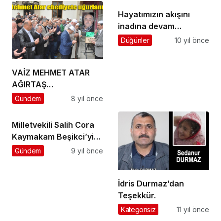
Hayatımızın akışını
inadına devam
ettirmeliyiz
Düğünler
10 yıl önce
VAİZ MEHMET ATAR
AĞIRTAŞ
MAHALLESİ’NDE
Gündem
8 yıl önce
TOPRAĞA VERİLDİ
Milletvekili Salih Cora
Kaymakam Beşikci’yi
ziyaret etti
Gündem
9 yıl önce
İdris Durmaz’dan
Teşekkür.
Kategorisiz
11 yıl önce