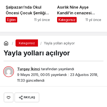
Şalpazarı’nda Okul
Asırlık Nine Ayşe
Öncesi Çocuk Şenliği
Kandil’in cenazesi
yapıldı
Dorukkiriş’te toprağa
Eğitim
11 yıl önce
Kategorisiz
11 yıl önce
verildi
Yayla yolları açılıyor
Kategorisiz
Yayla yolları açılıyor
Turgay İkinci
tarafından yayınlandı
9 Mayıs 2015, 00:05
yayınlandı
23 Ağustos 2018,
11:33
güncellendi
PAYLAŞ