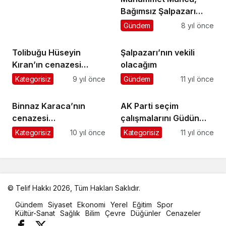
Bağımsız Şalpazarı
Belediye Meclisi Üyesi
Gündem
8 yıl önce
Adayı oldu
Tolibuğu Hüseyin
Şalpazarı’nın vekili
Kıran’ın cenazesi
olacağım
Sütpınar’da toprağa
Kategorisiz
9 yıl önce
Gündem
11 yıl önce
verildi
Binnaz Karaca’nın
AK Parti seçim
cenazesi
çalışmalarını Güdün
Kasımağzı’nda toprağa
Mahallesi’nde
Kategorisiz
10 yıl önce
Kategorisiz
11 yıl önce
verildi
sürdürdü
© Telif Hakkı 2026, Tüm Hakları Saklıdır.
malatya
Gündem
Siyaset
Ekonomi
Yerel
Eğitim
Spor
oto
Kültür-Sanat
Sağlık
Bilim
Çevre
Düğünler
Cenazeler
kiralama
parça