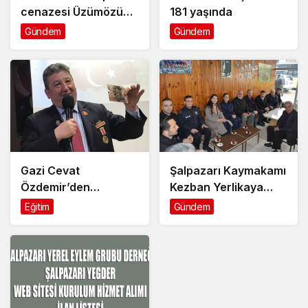
cenazesi Üzümözü
181 yaşında
Mahallesi’nde
Gündem
Gündem
toprağa verildi
Gazi Cevat
Şalpazarı Kaymakamı
Özdemir’den
Kezban Yerlikaya
duygulandıran
Akpınar’dan
Eğitim
Gündem
konferans
Ramazan Bayramı
mesaisi