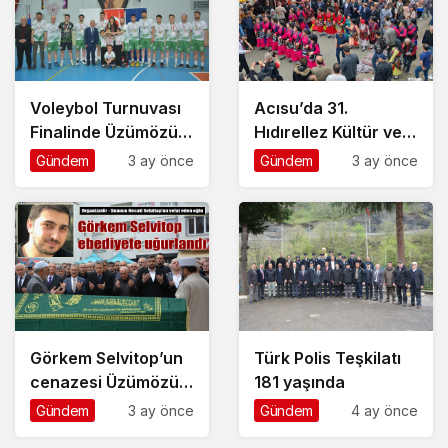
Voleybol Turnuvası
Acısu’da 31.
Finalinde Üzümözü
Hıdırellez Kültür ve
Takımını 3-1 Mağlup
Bahar Bayramı
Gündem
3 ay önce
Gündem
3 ay önce
Eden Dereköy
coşkuyla kutlandı
Şampiyon Oldu
Görkem Selvitop’un
Türk Polis Teşkilatı
cenazesi Üzümözü
181 yaşında
Mahallesi’nde
Gündem
3 ay önce
Gündem
4 ay önce
toprağa verildi