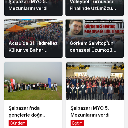
Şalpazarı MYO 5.
Voleybol Turnuvası
Mezunlarını verdi
Finalinde Üzümözü
Takımını 3-1 Mağlup
Eden Dereköy
Şampiyon Oldu
Acısu’da 31. Hıdırellez
Görkem Selvitop’un
Kültür ve Bahar
cenazesi Üzümözü
Bayramı coşkuyla
Mahallesi’nde
kutlandı
toprağa verildi
Şalpazarı’nda
Şalpazarı MYO 5.
gençlerle doğa
Mezunlarını verdi
yürüyüşü yapıldı
Gündem
Eğitim