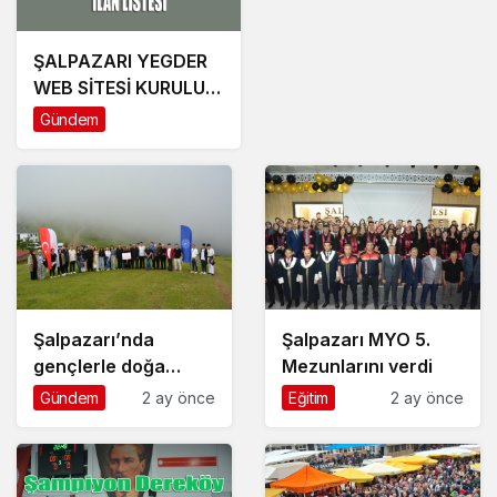
ŞALPAZARI YEGDER
WEB SİTESİ KURULUM
HİZMET ALIMI İLANI
Gündem
Şalpazarı’nda
Şalpazarı MYO 5.
gençlerle doğa
Mezunlarını verdi
yürüyüşü yapıldı
Gündem
2 ay önce
Eğitim
2 ay önce