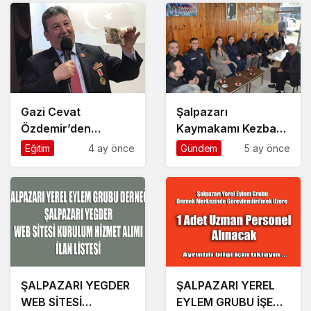
Gazi Cevat
Şalpazarı
Özdemir’den
Kaymakamı Kezban
duygulandıran
Yerlikaya
Eğitim
4 ay önce
Gündem
5 ay önce
konferans
Akpınar’dan
Ramazan Bayramı
mesaisi
ŞALPAZARI YEGDER
ŞALPAZARI YEREL
WEB SİTESİ
EYLEM GRUBU İŞE