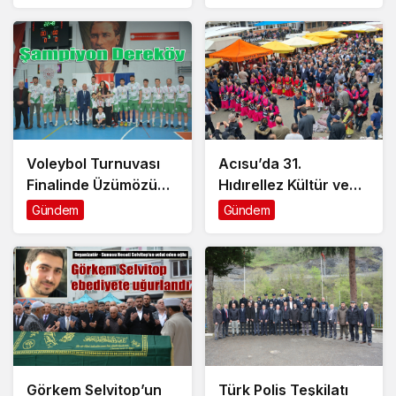
Voleybol Turnuvası
Acısu’da 31.
Finalinde Üzümözü
Hıdırellez Kültür ve
Takımını 3-1 Mağlup
Bahar Bayramı
Gündem
Gündem
Eden Dereköy
coşkuyla kutlandı
Şampiyon Oldu
Görkem Selvitop’un
Türk Polis Teşkilatı