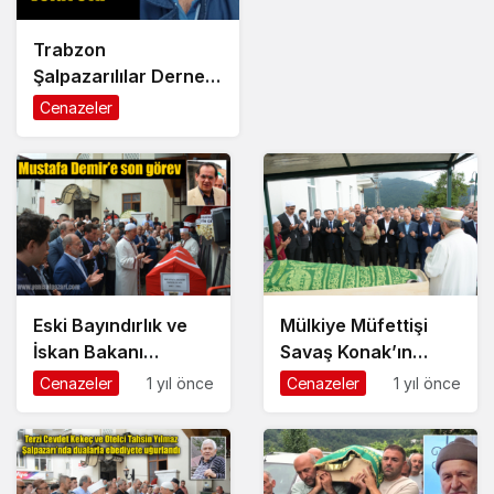
Trabzon
Şalpazarılılar Derneği
Başkanı Turgut
Cenazeler
Kahraman’ın ağabeyi
Hüseyin Kahraman
vefat etti
Eski Bayındırlık ve
Mülkiye Müfettişi
İskan Bakanı
Savaş Konak’ın
Mustafa Demir
annesi Hava
Cenazeler
1 yıl önce
Cenazeler
1 yıl önce
memleketi
Konak’ın cenazesi
Şalpazarı’nda
toprağa verildi
ebediyete uğurlandı