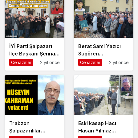
İYİ Parti Şalpazarı
Berat Sami Yazıcı
İlçe Başkanı Şennaz
Sugören
Yılmaz dualarla
Mahallesi’nde göz
Cenazeler
2 yıl önce
Cenazeler
2 yıl önce
ebediyete uğurlandı
yaşlarıyla ebediyete
uğurlandı
Trabzon
Eski kasap Hacı
Şalpazarılılar
Hasan Yılmaz