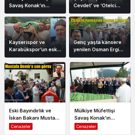
Savaş Konak’ın
Cevdet’ ve ‘Otelci
annesi Hava Konak’ın
Tahsin’i kaybetti
cenazesi toprağa
verildi
Kayserispor ve
Genç yaşta kansere
Karabükspor’un eski
yenilen Osman Ergin
futbolcusu Hamza
Kuzuluk’ta ebediyete
Çakır’ın baba acısı
uğurlandı
Eski Bayındırlık ve
Mülkiye Müfettişi
İskan Bakanı Mustafa
Savaş Konak’ın
Demir memleketi
annesi Hava Konak’ın
Cenazeler
Cenazeler
Şalpazarı’nda
cenazesi toprağa