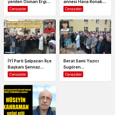
yenilen Osman Ergin
annesi Hava Konak
Kuzuluk’ta ebediyete
Şalpazarı’nda
Cenazeler
Cenazeler
uğurlandı
ebediyete uğurlandı
İYİ Parti Şalpazarı İlçe
Berat Sami Yazıcı
Başkanı Şennaz
Sugören
Yılmaz dualarla
Mahallesi’nde göz
Cenazeler
Cenazeler
ebediyete uğurlandı
yaşlarıyla ebediyete
uğurlandı