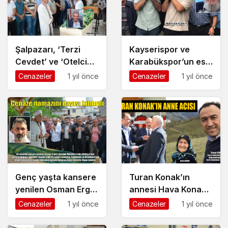
Şalpazarı, ‘Terzi
Kayserispor ve
Cevdet’ ve ‘Otelci
Karabükspor’un eski
Tahsin’i kaybetti
futbolcusu Hamza
Cenazeler
1 yıl önce
Cenazeler
1 yıl önce
Çakır’ın baba acısı
Genç yaşta kansere
Turan Konak’ın
yenilen Osman Ergin
annesi Hava Konak
Kuzuluk’ta
Şalpazarı’nda
Cenazeler
1 yıl önce
Cenazeler
1 yıl önce
ebediyete uğurlandı
ebediyete uğurlandı