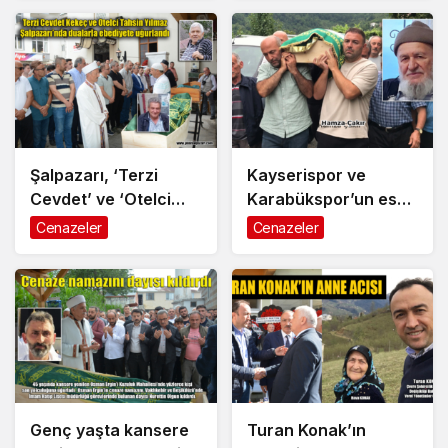
ebediyete uğurlandı
verildi
Şalpazarı, ‘Terzi
Kayserispor ve
Cevdet’ ve ‘Otelci
Karabükspor’un eski
Tahsin’i kaybetti
futbolcusu Hamza
Cenazeler
Cenazeler
Çakır’ın baba acısı
Genç yaşta kansere
Turan Konak’ın