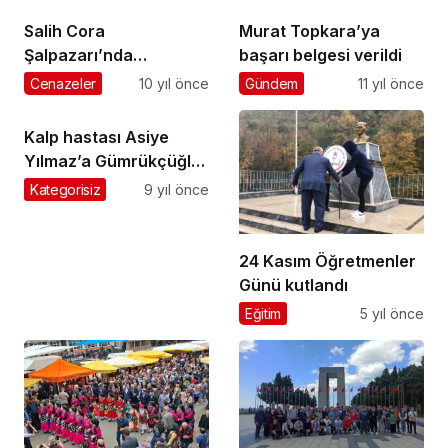
Salih Cora
Murat Topkara’ya
Şalpazarı’nda
başarı belgesi verildi
vatandaşlarla
Cenazeler
10 yıl önce
Gündem
11 yıl önce
bayramlaştı
Kalp hastası Asiye
Yılmaz’a Gümrükçüğlu
morali
Kategorisiz
9 yıl önce
24 Kasım Öğretmenler
Günü kutlandı
Eğitim
5 yıl önce