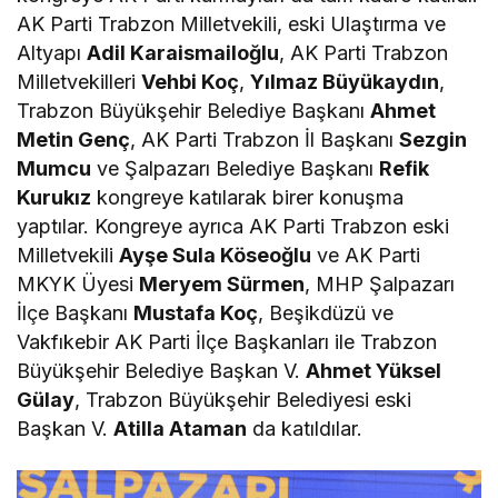
AK Parti Trabzon Milletvekili, eski Ulaştırma ve
Altyapı
Adil Karaismailoğlu
, AK Parti Trabzon
Milletvekilleri
Vehbi Koç
,
Yılmaz Büyükaydın
,
Trabzon Büyükşehir Belediye Başkanı
Ahmet
Metin Genç
, AK Parti Trabzon İl Başkanı
Sezgin
Mumcu
ve Şalpazarı Belediye Başkanı
Refik
Kurukız
kongreye katılarak birer konuşma
yaptılar. Kongreye ayrıca AK Parti Trabzon eski
Milletvekili
Ayşe Sula Köseoğlu
ve AK Parti
MKYK Üyesi
Meryem Sürmen
, MHP Şalpazarı
İlçe Başkanı
Mustafa Koç
, Beşikdüzü ve
Vakfıkebir AK Parti İlçe Başkanları ile Trabzon
Büyükşehir Belediye Başkan V.
Ahmet Yüksel
Gülay
, Trabzon Büyükşehir Belediyesi eski
Başkan V.
Atilla Ataman
da katıldılar.