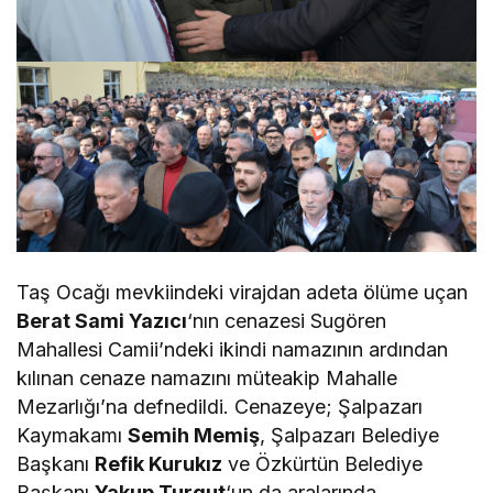
Taş Ocağı mevkiindeki virajdan adeta ölüme uçan
Berat Sami Yazıcı
‘nın cenazesi Sugören
Mahallesi Camii’ndeki ikindi namazının ardından
kılınan cenaze namazını müteakip Mahalle
Mezarlığı’na defnedildi. Cenazeye; Şalpazarı
Kaymakamı
Semih Memiş
, Şalpazarı Belediye
Başkanı
Refik Kurukız
ve Özkürtün Belediye
Başkanı
Yakup Turgut
‘un da aralarında