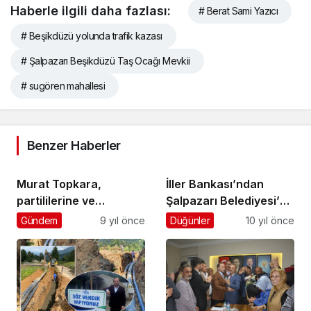
Haberle ilgili daha fazlası:
# Berat Sami Yazıcı
# Beşikdüzü yolunda trafik kazası
# Şalpazarı Beşikdüzü Taş Ocağı Mevkii
# sugören mahallesi
Benzer Haberler
Murat Topkara,
İller Bankası’ndan
partililerine ve
Şalpazarı Belediyesi’ne
seçmenlere teşekkür
3.8 Milyon Lira kredi
Gündem
9 yıl önce
Düğünler
10 yıl önce
etti