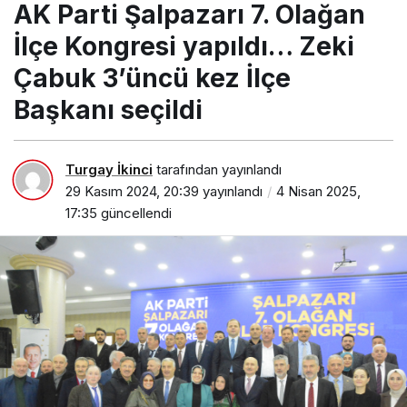
AK Parti Şalpazarı 7. Olağan
kez İlçe Başkanı seçildi
İlçe Kongresi yapıldı… Zeki
Çabuk 3’üncü kez İlçe
Başkanı seçildi
Turgay İkinci
tarafından yayınlandı
29 Kasım 2024, 20:39
yayınlandı
4 Nisan 2025,
17:35
güncellendi