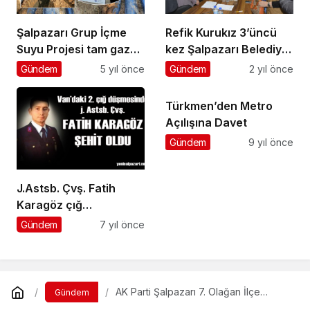
Şalpazarı Grup İçme
Refik Kurukız 3’üncü
Suyu Projesi tam gaz
kez Şalpazarı Belediye
devam ediyor
Başkanı seçildi
Gündem
5 yıl önce
Gündem
2 yıl önce
Türkmen’den Metro
Açılışına Davet
Gündem
9 yıl önce
J.Astsb. Çvş. Fatih
Karagöz çığ
felaketinde şehit oldu
Gündem
7 yıl önce
AK Parti Şalpazarı 7. Olağan İlçe
Gündem
Kongresi yapıldı… Zeki Çabuk 3’üncü