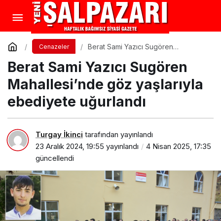
Berat Sami Yazıcı Sugören
Cenazeler
Mahallesi’nde göz yaşlarıyla
Berat Sami Yazıcı Sugören
ebediyete uğurlandı
Mahallesi’nde göz yaşlarıyla
ebediyete uğurlandı
Turgay İkinci
tarafından yayınlandı
23 Aralık 2024, 19:55
yayınlandı
4 Nisan 2025, 17:35
güncellendi