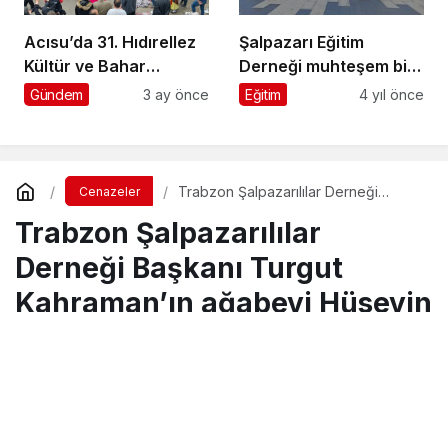
Acısu’da 31. Hıdırellez
Şalpazarı Eğitim
Kültür ve Bahar
Derneği muhteşem bir
Bayramı coşkuyla
organizasyonu daha
Gündem
3 ay önce
Eğitim
4 yıl önce
kutlandı
başarıyla tamamladı
Trabzon Şalpazarılılar Derneği
Cenazeler
Başkanı Turgut Kahraman’ın ağabeyi
Trabzon Şalpazarılılar
Hüseyin Kahraman vefat etti
Derneği Başkanı Turgut
Kahraman’ın ağabeyi Hüseyin
Kahraman vefat etti
Turgay İkinci
tarafından yayınlandı
2 Kasım 2024, 14:42
yayınlandı
4 Nisan 2025, 17:35