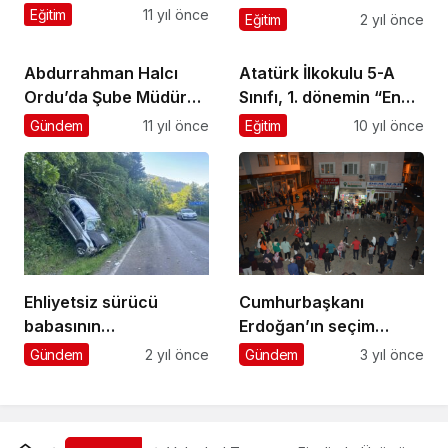
coşkusu
Eğitim
11 yıl önce
Eğitim
2 yıl önce
Abdurrahman Halcı
Atatürk İlkokulu 5-A
Ordu’da Şube Müdürü
Sınıfı, 1. dönemin “En
oldu
Temiz Sınıfı” seçildi
Gündem
11 yıl önce
Eğitim
10 yıl önce
Ehliyetsiz sürücü
Cumhurbaşkanı
babasının
Erdoğan’ın seçim
kamyonetiyle uçuruma
zaferi Şalpazarı’nda
Gündem
2 yıl önce
Gündem
3 yıl önce
yuvarlandı
horonla kutlandı