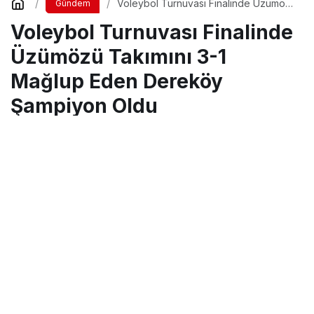
Voleybol Turnuvası Finalinde Üzümözü
Gündem
Takımını 3-1 Mağlup Eden Dereköy
Voleybol Turnuvası Finalinde
Şampiyon Oldu
Üzümözü Takımını 3-1
Mağlup Eden Dereköy
Şampiyon Oldu
Turgay İkinci
tarafından yayınlandı
15 Mayıs 2026, 23:37
yayınlandı
17 Mayıs 2026,
13:38
güncellendi