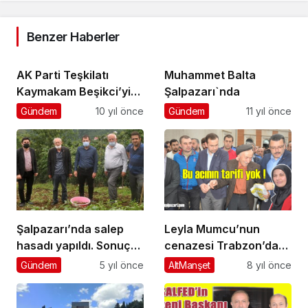
Benzer Haberler
AK Parti Teşkilatı
Muhammet Balta
Kaymakam Beşikci’yi
Şalpazarı`nda
ziyaret etti
Gündem
10 yıl önce
Gündem
11 yıl önce
Şalpazarı’nda salep
Leyla Mumcu’nun
hasadı yapıldı. Sonuç
cenazesi Trabzon’da
olumlu
toprağa verildi
Gündem
5 yıl önce
AltManşet
8 yıl önce