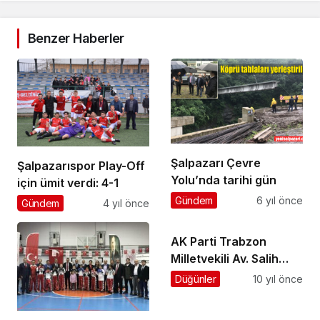
Benzer Haberler
Şalpazarı Çevre
Şalpazarıspor Play-Off
Yolu’nda tarihi gün
için ümit verdi: 4-1
Gündem
6 yıl önce
Gündem
4 yıl önce
AK Parti Trabzon
Milletvekili Av. Salih
Cora TBMM’de konuştu
Düğünler
10 yıl önce