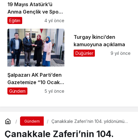
19 Mayıs Atatürk’ü
Anma Gençlik ve Spor
Bayramı törenle
Eğitim
4 yıl önce
kutlandı
Turgay İkinci’den
kamuoyuna açıklama
Düğünler
9 yıl önce
Şalpazarı AK Parti’den
Gazetemize “10 Ocak
Çalışan Gazeteciler
Gündem
5 yıl önce
Günü” ziyareti
Çanakkale Zaferi’nin 104. yıldönümü
Gündem
törenlerle kutlandı
Çanakkale Zaferi’nin 104.