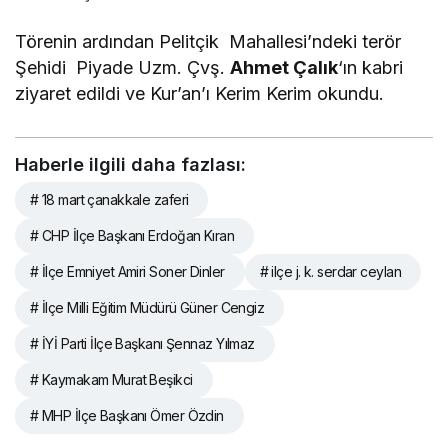
Törenin ardından Pelitçik Mahallesi’ndeki terör
Şehidi Piyade Uzm. Çvş.
Ahmet Çalık
‘ın kabri
ziyaret edildi ve Kur’an’ı Kerim Kerim okundu.
Haberle ilgili daha fazlası:
# 18 mart çanakkale zaferi
# CHP İlçe Başkanı Erdoğan Kıran
# İlçe Emniyet Amiri Soner Dinler
# ilçe j. k. serdar ceylan
# İlçe Milli Eğitim Müdürü Güner Cengiz
# İYİ Parti İlçe Başkanı Şennaz Yılmaz
# Kaymakam Murat Beşikci
# MHP İlçe Başkanı Ömer Özdin