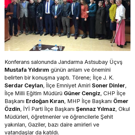
Konferans salonunda Jandarma Astsubay Üçvş
Mustafa Yıldırım
günün anlam ve önemini
belirten bir konuşma yaptı. Törene; İlçe J. K.
Serdar Ceylan
, İlçe Emniyet Amiri
Soner Dinler
,
İlçe Milli Eğitim Müdürü
Güner Cengiz
, CHP İlçe
Başkanı
Erdoğan Kıran
, MHP İlçe Başkanı
Ömer
Özdin
, İYİ Parti İlçe Başkanı
Şennaz Yılmaz
, Okul
Müdürleri, öğretmenler ve öğrencilerle Şehit
yakınları, Gaziler, bazı daire amirleri ve
vatandaşlar da katıldı.