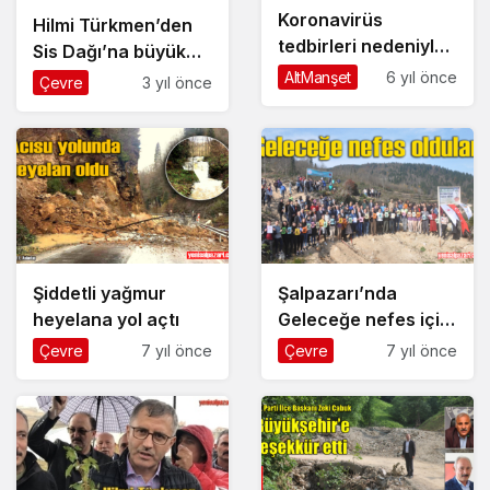
Koronavirüs
Hilmi Türkmen’den
tedbirleri nedeniyle
Sis Dağı’na büyük
okul bahçesinde
hizmet
AltManşet
6 yıl önce
Çevre
3 yıl önce
bayram töreni
yapılamadı
Şiddetli yağmur
Şalpazarı’nda
heyelana yol açtı
Geleceğe nefes için
yüzlerce fidan dikildi
Çevre
7 yıl önce
Çevre
7 yıl önce