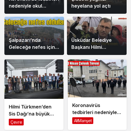
nedeniyle okul
heyelana yol açtı
bahçesinde bayram
töreni yapılamadı
Şalpazarı’nda
Üsküdar Belediye
Geleceğe nefes için
Başkanı Hilmi
yüzlerce fidan dikildi
Türkmen:
“Yaylalarımız daha
yeşil olacak” dedi
Koronavirüs
Hilmi Türkmen’den
tedbirleri nedeniyle
Sis Dağı’na büyük
okul bahçesinde
hizmet
AltManşet
Çevre
bayram töreni