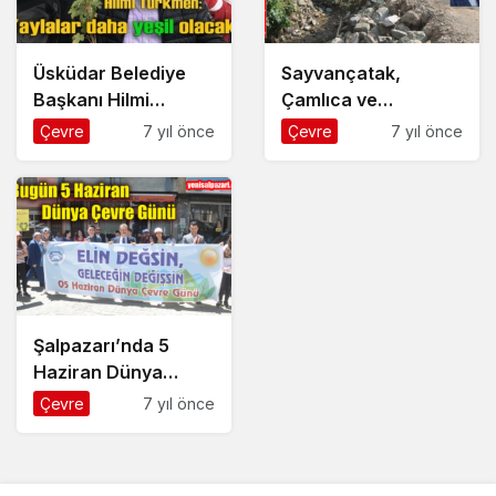
Üsküdar Belediye
Sayvançatak,
Başkanı Hilmi
Çamlıca ve
Türkmen:
Sütpınar’da sel
Çevre
7 yıl önce
Çevre
7 yıl önce
“Yaylalarımız daha
tahribatı gideriliyor
yeşil olacak” dedi
Şalpazarı’nda 5
Haziran Dünya
Çevre günü
Çevre
7 yıl önce
nedeniyle bir etkinlik
gerçekleştirildi