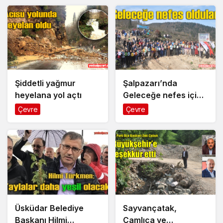
yapılamadı
Şiddetli yağmur
Şalpazarı’nda
heyelana yol açtı
Geleceğe nefes için
yüzlerce fidan dikildi
Çevre
Çevre
Üsküdar Belediye
Sayvançatak,
Başkanı Hilmi
Çamlıca ve