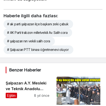
Haberle ilgili daha fazlası:
# ak parti şalpazarı ilçe başkanı zeki çabuk
# AK Parti trabzon milletvekili Av. Salih cora
# şalpazarı nın vekili salih cora
# Şalpazarı PTT binası öğretmenevi oluyor
Benzer Haberler
Şalpazarı A.Y. Mesleki
ve Teknik Anadolu
Lisesi’nin Avrupa
Eğitim
8 yıl önce
programları devam
ediyor