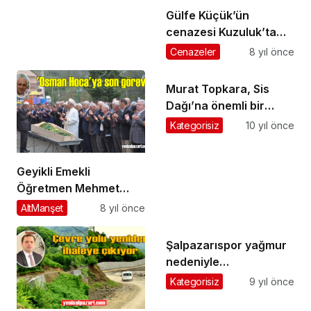
Gülfe Küçük’ün
cenazesi Kuzuluk’ta
toprağa verildi
Cenazeler
8 yıl önce
Murat Topkara, Sis
Dağı’na önemli bir
organizasyon için
Kategorisiz
10 yıl önce
girişimde bulundu
Geyikli Emekli
Öğretmen Mehmet
Özgül’ü ebediyete
AltManşet
8 yıl önce
uğurladı
Şalpazarıspor yağmur
nedeniyle
Vakfıkebir’den geri
Kategorisiz
9 yıl önce
döndü