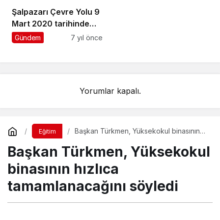
Şalpazarı Çevre Yolu 9
Mart 2020 tarihinde
ihale edilecek
Gündem
7 yıl önce
Yorumlar kapalı.
Başkan Türkmen, Yüksekokul binasının
Eğitim
hızlıca tamamlanacağını söyledi
Başkan Türkmen, Yüksekokul
binasının hızlıca
tamamlanacağını söyledi
Turgay İkinci
tarafından yayınlandı