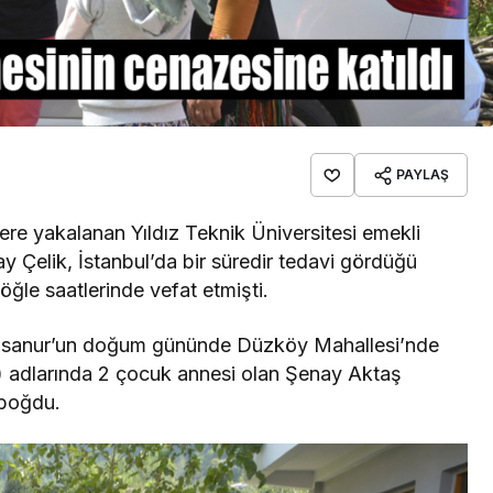
PAYLAŞ
re yakalanan Yıldız Teknik Üniversitesi emekli
y Çelik, İstanbul’da bir süredir tedavi gördüğü
le saatlerinde vefat etmişti.
 Nisanur’un doğum gününde Düzköy Mahallesi’nde
16) adlarında 2 çocuk annesi olan Şenay Aktaş
a boğdu.