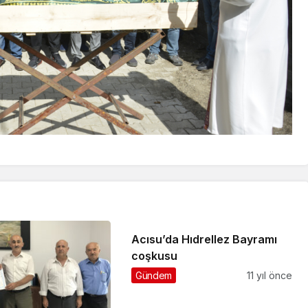
Acısu’da Hıdrellez Bayramı
coşkusu
Gündem
11 yıl önce