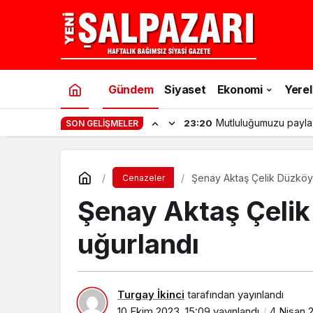
Gündem
Siyaset
Ekonomi
Yerel
Mutluluğumuzu payla
23:20
SON GELIŞMELER
Şenay Aktaş Çelik Düzköy
Cenazeler
Şenay Aktaş Çelik
uğurlandı
Turgay İkinci
tarafından yayınlandı
10 Ekim 2023, 15:09
yayınlandı
4 Nisan 