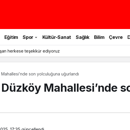
Eğitim
Spor
Kültür-Sanat
Sağlık
Bilim
Çevre
D
şan herkese teşekkür ediyoruz
 Mahallesi’nde son yolculuğuna uğurlandı
 Düzköy Mahallesi’nde s
2025, 17:35
güncellendi