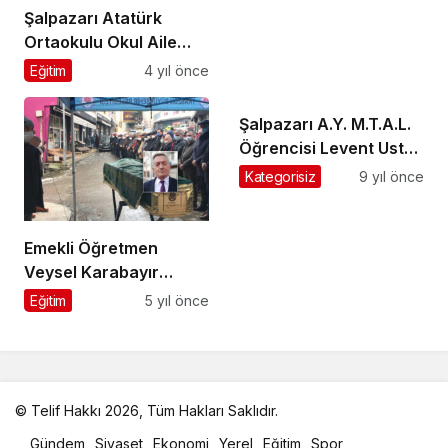
Şalpazarı Atatürk
Ortaokulu Okul Aile
Birliği Kermes
Eğitim
4 yıl önce
düzenledi
Şalpazarı A.Y. M.T.A.L.
Öğrencisi Levent Usta
karatede birinci oldu
Kategorisiz
9 yıl önce
Emekli Öğretmen
Veysel Karabayır
ebediyete uğurlandı
Eğitim
5 yıl önce
© Telif Hakkı 2026, Tüm Hakları Saklıdır.
malatya
Gündem
Siyaset
Ekonomi
Yerel
Eğitim
Spor
oto