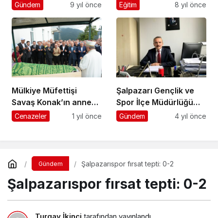
Toplantısı yapıldı
Serdar Ceylan
Gündem
9 yıl önce
Eğitim
8 yıl önce
görevine başladı
Mülkiye Müfettişi
Şalpazarı Gençlik ve
Savaş Konak’ın annesi
Spor İlçe Müdürlüğü
Hava Konak’ın
görevine Murat Ayaz
Cenazeler
1 yıl önce
Gündem
4 yıl önce
cenazesi toprağa
atandı
verildi
Şalpazarıspor fırsat tepti: 0-2
Gündem
Şalpazarıspor fırsat tepti: 0-2
Turgay İkinci
tarafından yayınlandı