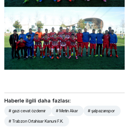
Haberle ilgili daha fazlası:
# gazi cevat özdemir
# Metin Akar
# şalpazarıspor
# Trabzon Ortahisar Kanuni F.K.