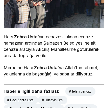
Hacı
Zehra Usta
‘nın cenazesi kılınan cenaze
namazının ardından Şalpazarı Belediyesi’ne ait
cenaze aracıyla Akçiriş Mahallesi’ne götürülerek
burada toprağa verildi.
Merhume Hacı
Zehra Usta
‘ya Allah’tan rahmet,
yakınlarına da başsağlığı ve sabırlar diliyoruz.
Haberle ilgili daha fazlası:
# fehmi cengiz
# Hacı Zehra Usta
# Hüseyin Örs