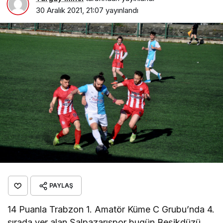
30 Aralık 2021, 21:07
yayınlandı
PAYLAŞ
14 Puanla Trabzon 1. Amatör Küme C Grubu’nda 4.
sırada yer alan Şalpazarıspor bugün Beşikdüzü