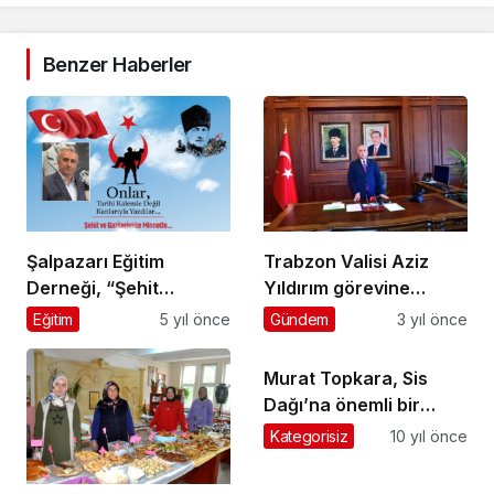
Benzer Haberler
Şalpazarı Eğitim
Trabzon Valisi Aziz
Derneği, “Şehit
Yıldırım görevine
Yakınlarına ve Gazilere
başladı
Eğitim
5 yıl önce
Gündem
3 yıl önce
Saygı Programı”
düzenliyor
Murat Topkara, Sis
Dağı’na önemli bir
organizasyon için
Kategorisiz
10 yıl önce
girişimde bulundu