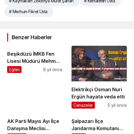
# Kaymakam Zekeriya Murat Şahan
# Kemalettin Usta
# Merhum Fikret Usta
Benzer Haberler
Beşikdüzü İMKB Fen
Lisesi Müdürü Mehmet
Halcı’yı ziyaret ettik
Eğitim
9 yıl önce
Elektrikçi Osman Nuri
Ergün hayata veda etti
Cenazeler
5 yıl önce
AK Parti Mayıs Ayı İlçe
Şalpazarı İlçe
Danışma Meclisi
Jandarma Komutanı