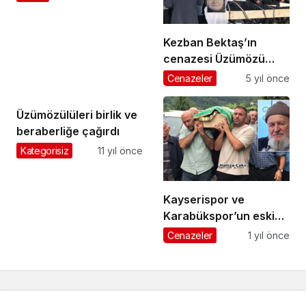
değerlendirdi
Kezban Bektaş’ın
cenazesi Üzümözü
Mahallesi’nde toprağa
Cenazeler
5 yıl önce
verildi
Üzümözülüleri birlik ve
beraberliğe çağırdı
Kategorisiz
11 yıl önce
Kayserispor ve
Karabükspor’un eski
futbolcusu Hamza
Cenazeler
1 yıl önce
Çakır’ın baba acısı