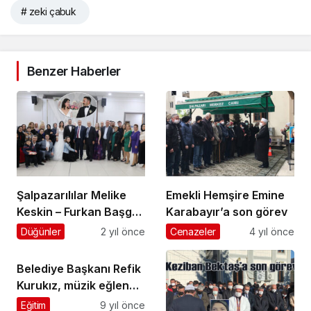
# zeki çabuk
Benzer Haberler
Şalpazarılılar Melike
Emekli Hemşire Emine
Keskin – Furkan Başgöl
Karabayır’a son görev
çiftinin düğününde
Düğünler
2 yıl önce
Cenazeler
4 yıl önce
buluştu
Belediye Başkanı Refik
Kurukız, müzik eğlence
programında gündemi
Eğitim
9 yıl önce