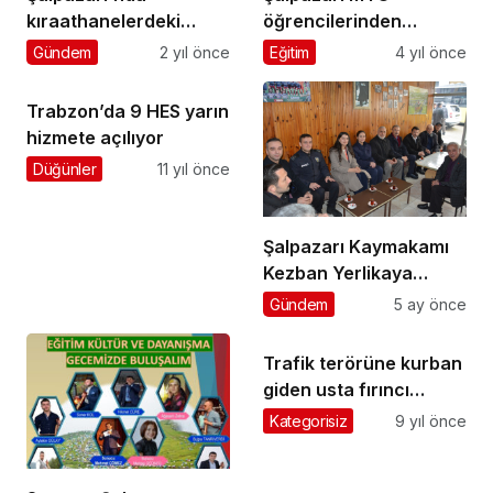
kıraathanelerdeki
öğrencilerinden
masalara “Kadına
Beşikdüzü’nde nefes
Gündem
2 yıl önce
Eğitim
4 yıl önce
Şiddete Hayır” sloganlı
kesen tatbikat!
örtüler seriliyor
Trabzon’da 9 HES yarın
hizmete açılıyor
Düğünler
11 yıl önce
Şalpazarı Kaymakamı
Kezban Yerlikaya
Akpınar’dan Ramazan
Gündem
5 ay önce
Bayramı mesaisi
Trafik terörüne kurban
giden usta fırıncı
Gökçeköy’de toprağa
Kategorisiz
9 yıl önce
verildi