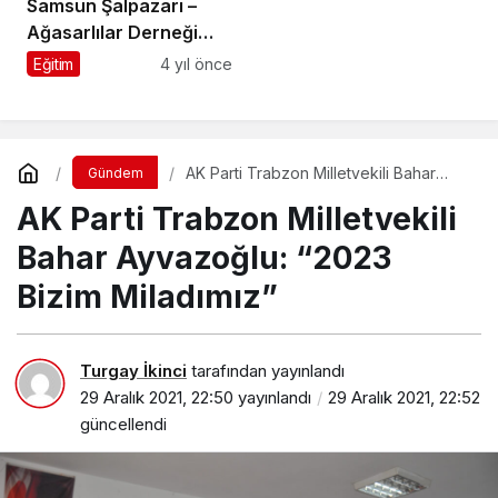
Samsun Şalpazarı –
Ağasarlılar Derneği
“Eğitim Kültür ve
Eğitim
4 yıl önce
Dayanışma Gecesi”
düzenliyor
AK Parti Trabzon Milletvekili Bahar
Gündem
Ayvazoğlu: “2023 Bizim Miladımız”
AK Parti Trabzon Milletvekili
Bahar Ayvazoğlu: “2023
Bizim Miladımız”
Turgay İkinci
tarafından yayınlandı
29 Aralık 2021, 22:50
yayınlandı
29 Aralık 2021, 22:52
güncellendi