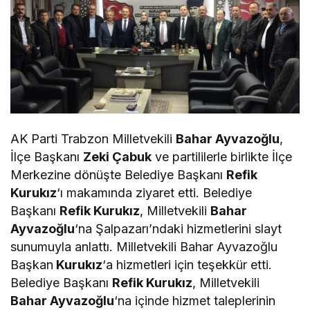
AK Parti Trabzon Milletvekili
Bahar Ayvazoğlu
,
İlçe Başkanı
Zeki Çabuk
ve partililerle birlikte İlçe
Merkezine dönüşte Belediye Başkanı
Refik
Kurukız
‘ı makamında ziyaret etti. Belediye
Başkanı
Refik Kurukız
, Milletvekili
Bahar
Ayvazoğlu
‘na Şalpazarı’ndaki hizmetlerini slayt
sunumuyla anlattı. Milletvekili Bahar Ayvazoğlu
Başkan
Kurukız
‘a hizmetleri için teşekkür etti.
Belediye Başkanı
Refik Kurukız
, Milletvekili
Bahar Ayvazoğlu
‘na içinde hizmet taleplerinin