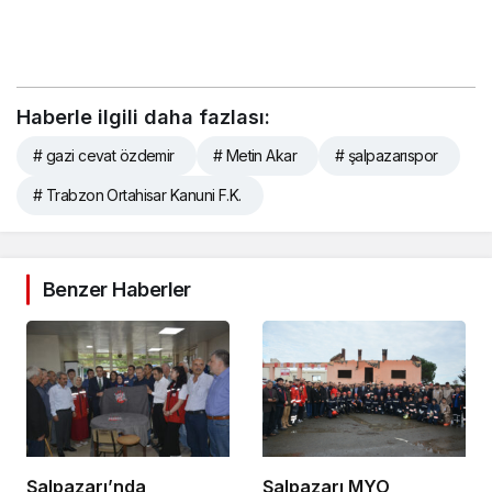
Haberle ilgili daha fazlası:
# gazi cevat özdemir
# Metin Akar
# şalpazarıspor
# Trabzon Ortahisar Kanuni F.K.
Benzer Haberler
Şalpazarı’nda
Şalpazarı MYO