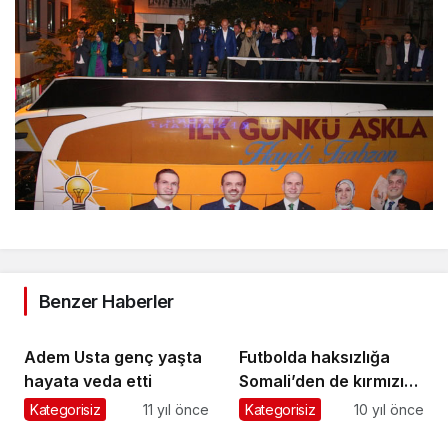
Benzer Haberler
Adem Usta genç yaşta
Futbolda haksızlığa
hayata veda etti
Somali’den de kırmızı
kart gösterdiler
Kategorisiz
11 yıl önce
Kategorisiz
10 yıl önce