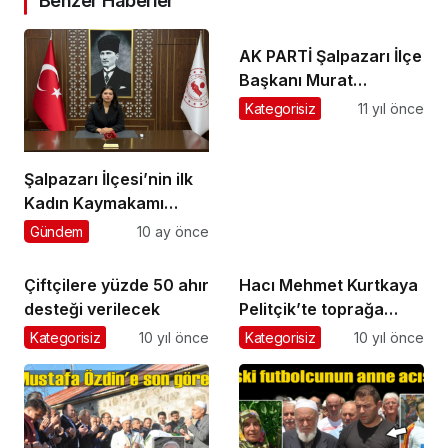
Benzer Haberler
AK PARTİ Şalpazarı İlçe
Başkanı Murat
Topkara’nın Ramazan
Kategorisiz
11 yıl önce
Bayramı Mesajı
Şalpazarı İlçesi’nin ilk
Kadın Kaymakamı
Kezban Yerlikaya
Gündem
10 ay önce
Akpınar görevine
başladı
Çiftçilere yüzde 50 ahır
Hacı Mehmet Kurtkaya
desteği verilecek
Pelitçik’te toprağa
verildi
Kategorisiz
10 yıl önce
Kategorisiz
10 yıl önce