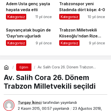
Adem Usta genç yaşta
Trabzonspor yeni
hayata veda etti
Stadında dört köşe: 4-0
Kategorisiz
11 yıl önce
Kategorisiz
10 yıl önce
Sayvançatak bugün de
Trabzon Milletvekili
‘Dayı’sını uğurladı
Köseoğlu’ndan Rize
Milletvekili Ayar’a
Kategorisiz
9 yıl önce
Kategorisiz
9 yıl önce
gönderme !
Av. Salih Cora 26. Dönem Trabzon
Eğitim
Milletvekili seçildi
Av. Salih Cora 26. Dönem
Trabzon Milletvekili seçildi
Turgay İkinci
tarafından yayınlandı
2 Kasım 2015, 00:57
yayınlandı
23 Ağustos 2018,