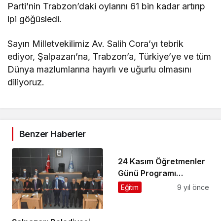
Parti’nin Trabzon’daki oylarını 61 bin kadar artırıp
ipi göğüsledi.
Sayın Milletvekilimiz Av. Salih Cora’yı tebrik
ediyor, Şalpazarı’na, Trabzon’a, Türkiye’ye ve tüm
Dünya mazlumlarına hayırlı ve uğurlu olmasını
diliyoruz.
Benzer Haberler
24 Kasım Öğretmenler
Günü Programı
Pazartesi günü
Eğitim
9 yıl önce
yapılacak