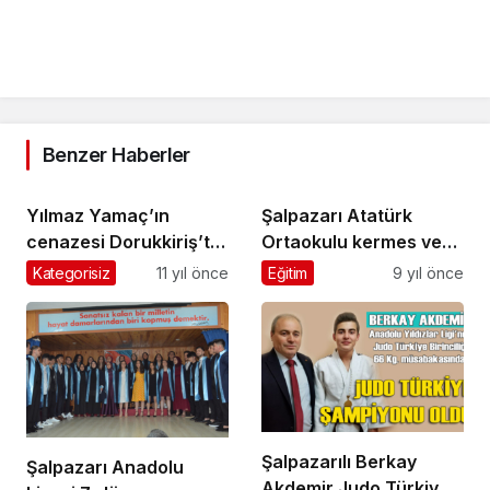
Benzer Haberler
Yılmaz Yamaç’ın
Şalpazarı Atatürk
cenazesi Dorukkiriş’te
Ortaokulu kermes ve
toprağa verildi
sergi düzenledi
Kategorisiz
11 yıl önce
Eğitim
9 yıl önce
Şalpazarılı Berkay
Şalpazarı Anadolu
Akdemir Judo Türkiye