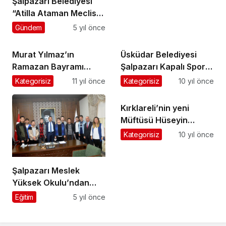
Şalpazarı Belediyesi
“Atilla Ataman Meclis
Toplantı Salonu”
Gündem
5 yıl önce
hizmete açıldı
Murat Yılmaz’ın
Üsküdar Belediyesi
Ramazan Bayramı
Şalpazarı Kapalı Spor
Mesajı
Salonu’na malzeme
Kategorisiz
11 yıl önce
Kategorisiz
10 yıl önce
yardımı yaptı
Kırklareli’nin yeni
Müftüsü Hüseyin
Demirtaş Gazetemizi
Kategorisiz
10 yıl önce
ziyaret etti
Şalpazarı Meslek
Yüksek Okulu’ndan
Kaymakam Şahan’a
Eğitim
5 yıl önce
ziyaret