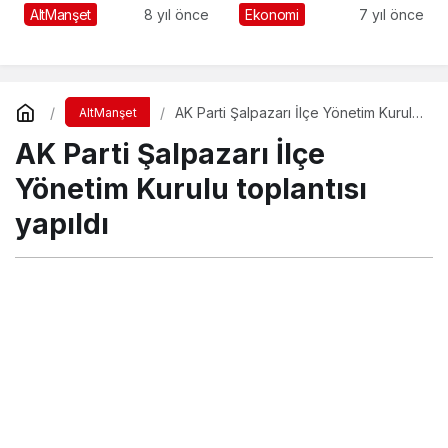
programı
Erdoğan’ın katıldığı
AltManşet
8 yıl önce
Ekonomi
7 yıl önce
gerçekleştirildi
görkemli bir törenle
hizmete açıldı
AK Parti Şalpazarı İlçe Yönetim Kurulu
AltManşet
toplantısı yapıldı
AK Parti Şalpazarı İlçe
Yönetim Kurulu toplantısı
yapıldı
Turgay İkinci
tarafından yayınlandı
3 Mart 2021, 20:56
yayınlandı
18 Haziran 2021, 22:55
güncellendi