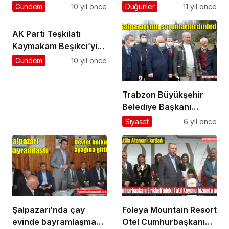
kafilesiyle
beton dökülmeye
Gündem
10 yıl önce
Düğünler
11 yıl önce
Beşikdüzü’nü ziyaret
başlandı
etti
AK Parti Teşkilatı
Kaymakam Beşikci’yi
ziyaret etti
Gündem
10 yıl önce
Trabzon Büyükşehir
Belediye Başkanı
Murat Zorluoğlu
Siyaset
6 yıl önce
Şalpazarı’nda
ziyaretlerde bulundu
Şalpazarı’nda çay
Foleya Mountain Resort
evinde bayramlaşma
Otel Cumhurbaşkanı