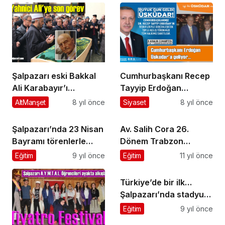
Şalpazarı eski Bakkal
Cumhurbaşkanı Recep
Ali Karabayır’ı
Tayyip Erdoğan
ebediyete uğurladı
Üsküdar’daki Toplu
AltManşet
8 yıl önce
Siyaset
8 yıl önce
Açılış Törenine geliyor
Şalpazarı’nda 23 Nisan
Av. Salih Cora 26.
Bayramı törenlerle
Dönem Trabzon
kutlandı
Milletvekili seçildi
Eğitim
9 yıl önce
Eğitim
11 yıl önce
Türkiye’de bir ilk…
Şalpazarı’nda stadyum
için arazi istimlak
Eğitim
9 yıl önce
edilecek