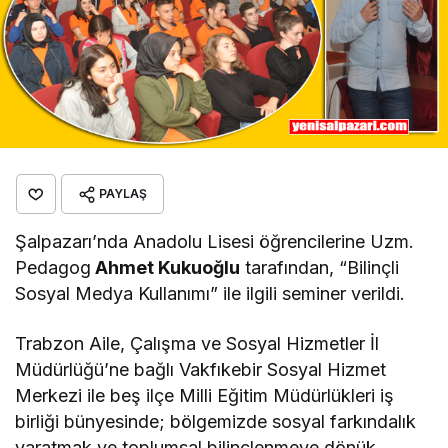
PAYLAŞ
Şalpazarı’nda Anadolu Lisesi öğrencilerine Uzm.
Pedagog
Ahmet Kukuoğlu
tarafından, “Bilinçli
Sosyal Medya Kullanımı” ile ilgili seminer verildi.
Trabzon Aile, Çalışma ve Sosyal Hizmetler İl
Müdürlüğü’ne bağlı Vakfıkebir Sosyal Hizmet
Merkezi ile beş ilçe Milli Eğitim Müdürlükleri iş
birliği bünyesinde; bölgemizde sosyal farkındalık
yaratmak ve toplumsal bilinçlenmeye dönük