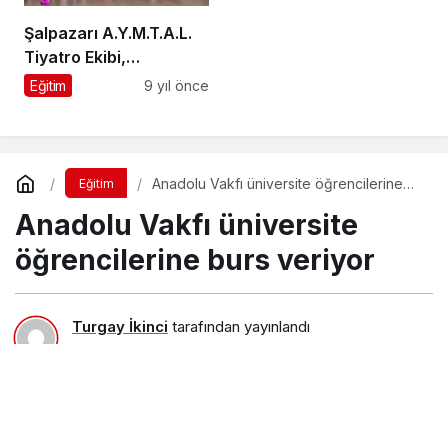
Şalpazarı A.Y.M.T.A.L.
Tiyatro Ekibi,
profesyonel
Eğitim
9 yıl önce
tiyatrocuları aratmadı
Anadolu Vakfı üniversite öğrencilerine
Eğitim
burs veriyor
Anadolu Vakfı üniversite
öğrencilerine burs veriyor
Turgay İkinci
tarafından yayınlandı
20 Eylül 2018, 22:49
yayınlandı
22 Eylül 2018, 20:58
güncellendi