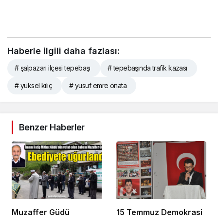
Haberle ilgili daha fazlası:
# şalpazarı ilçesi tepebaşı
# tepebaşında trafik kazası
# yüksel kılıç
# yusuf emre önata
Benzer Haberler
Muzaffer Güdü
15 Temmuz Demokrasi