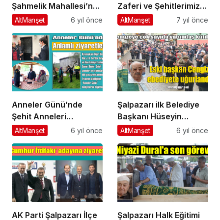
Şahmelik Mahallesi’nde
Zaferi ve Şehitlerimiz
son yolculuğuna
unutulmadı
AltManşet
6 yıl önce
AltManşet
7 yıl önce
uğurlandı
Anneler Günü’nde
Şalpazarı ilk Belediye
Şehit Anneleri
Başkanı Hüseyin
unutulmadı
Hasan Cengiz’i son
AltManşet
6 yıl önce
AltManşet
6 yıl önce
yolculuğuna uğurlandı
AK Parti Şalpazarı İlçe
Şalpazarı Halk Eğitimi