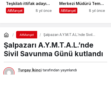
Teşkilatı ittifak adayı
Merkezi Müdürü Temel
Kurukız’ı ziyaret etti
Dural’ın vefat eden
AltManşet
8 yıl önce
AltManşet
8 yıl önce
babası Geyikli’de
toprağa verildi
Şalpazarı A.Y.M.T.A.L.’nde Sivil
AltManşet
Savunma Günü kutlandı
Şalpazarı A.Y.M.T.A.L.’nde
Sivil Savunma Günü kutlandı
Turgay İkinci
tarafından yayınlandı
1 Mart 2019, 18:33
yayınlandı
31 Mart 2019, 18:14
güncellendi