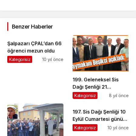
Benzer Haberler
Şalpazarı ÇPAL’dan 66
öğrenci mezun oldu
Kategorisiz
10 yıl önce
199. Geleneksel Sis
Dağı Şenliği 21
Temmuz’da yapılacak
Kategorisiz
8 yıl önce
197. Sis Dağı Şenliği 10
Eylül Cumartesi günü
yapılıyor
Kategorisiz
10 yıl önce