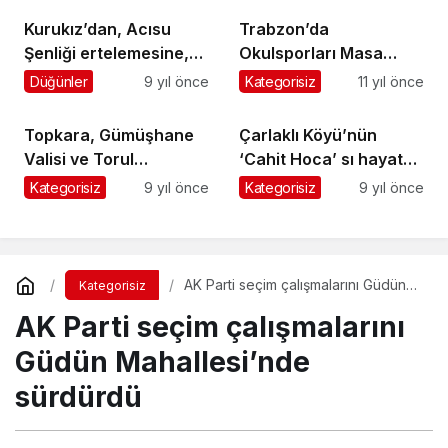
Kurukız’dan, Acısu
Trabzon’da
Şenliği ertelemesine,
Okulsporları Masa
“Uluslararası” kılıf !
Tenisi Elemeleri Sona
Düğünler
9 yıl önce
Kategorisiz
11 yıl önce
Erdi
Topkara, Gümüşhane
Çarlaklı Köyü’nün
Valisi ve Torul
‘Cahit Hoca’ sı hayata
Kaymakamı’nı ziyaret
veda etti
Kategorisiz
9 yıl önce
Kategorisiz
9 yıl önce
etti
AK Parti seçim çalışmalarını Güdün
Kategorisiz
Mahallesi’nde sürdürdü
AK Parti seçim çalışmalarını
Güdün Mahallesi’nde
sürdürdü