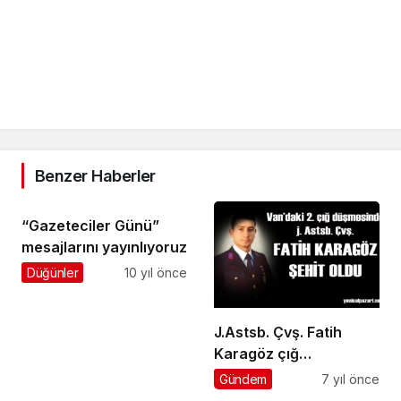
Benzer Haberler
“Gazeteciler Günü”
mesajlarını yayınlıyoruz
Düğünler
10 yıl önce
J.Astsb. Çvş. Fatih
Karagöz çığ
felaketinde şehit oldu
Gündem
7 yıl önce