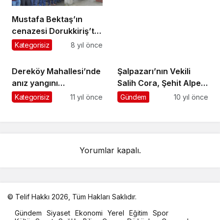
Mustafa Bektaş’ın
cenazesi Dorukkiriş’te
toprağa verildi
Kategorisiz
8 yıl önce
Dereköy Mahallesi’nde
Şalpazarı’nın Vekili
anız yangını
Salih Cora, Şehit Alper
söndürülmeye
AL’ı TBMM’ye taşıdı
Kategorisiz
11 yıl önce
Gündem
10 yıl önce
çalışılıyor
Yorumlar kapalı.
© Telif Hakkı 2026, Tüm Hakları Saklıdır.
malatya
Gündem
Siyaset
Ekonomi
Yerel
Eğitim
Spor
oto