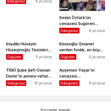
öğrencilere
Kategorisiz
8 yıl önce
Şalpazarı’nı aratmadı
Sedat Öztürk’ün
cenazesi Sugören
Mahallesi’nde toprağa
Kategorisiz
8 yıl önce
verildi
İnişdibi Hüseyin
Köseoğlu: Emanet
Hüseyinoğlu Tesisleri
verilen fındık, en büyük
çarşamba günü
sorun
Düğünler
11 yıl önce
Düğünler
9 yıl önce
hizmete açılıyor
TİSKİ Şube Şefi Osman
Ayşemen Yaşar’ın
Demir’in annesi vefat
cenazesi
etti
Kasımağzı’nda toprağa
Kategorisiz
10 yıl önce
Kategorisiz
11 yıl önce
verildi
Yorumlar kapalı.