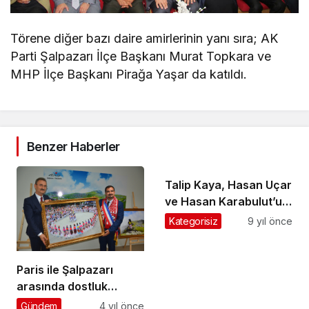
Törene diğer bazı daire amirlerinin yanı sıra; AK
Parti Şalpazarı İlçe Başkanı Murat Topkara ve
MHP İlçe Başkanı Pirağa Yaşar da katıldı.
Benzer Haberler
Talip Kaya, Hasan Uçar
ve Hasan Karabulut’un
cenazeleri yarın
Kategorisiz
9 yıl önce
toprağa verilecek
Paris ile Şalpazarı
arasında dostluk
köprüsü kuruldu
Gündem
4 yıl önce