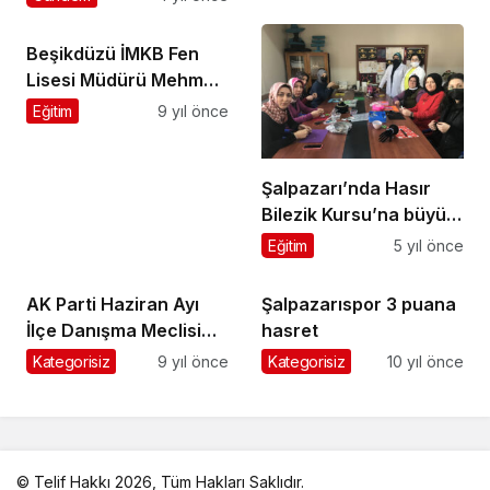
Beşikdüzü İMKB Fen
Lisesi Müdürü Mehmet
Halcı’yı ziyaret ettik
Eğitim
9 yıl önce
Şalpazarı’nda Hasır
Bilezik Kursu’na büyük
ilgi
Eğitim
5 yıl önce
AK Parti Haziran Ayı
Şalpazarıspor 3 puana
İlçe Danışma Meclisi
hasret
Toplantısı yapıldı
Kategorisiz
9 yıl önce
Kategorisiz
10 yıl önce
© Telif Hakkı 2026, Tüm Hakları Saklıdır.