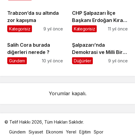
Trabzon’da su altında
CHP Şalpazarı İlçe
zor kapışma
Başkanı Erdoğan Kıran
oldu
Kategorisiz
9 yıl önce
Kategorisiz
11 yıl önce
Salih Cora burada
Şalpazarı’nda
diğerleri nerede ?
Demokrasi ve Milli Birlik
Yürüyüşü yapıldı
Gündem
10 yıl önce
Düğünler
9 yıl önce
Yorumlar kapalı.
© Telif Hakkı 2026, Tüm Hakları Saklıdır.
malatya
Gündem
Siyaset
Ekonomi
Yerel
Eğitim
Spor
oto