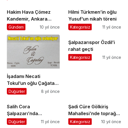
Hakim Hava Çömez
Hilmi Türkmen’in oğlu
Kandemir, Ankara
Yusuf’un nikah töreni
İstinaf Mahkemesi
Gündem
10 yıl önce
Kategorisiz
11 yıl önce
Üyeliğine atandı
Şalpazarıspor Özdil’i
rahat geçti
Kategorisiz
11 yıl önce
İşadamı Necati
Tokul’un oğlu Çağatay,
Aylin Uzun ile hayatını
Düğünler
8 yıl önce
birleştiriyor
Salih Cora
Şadi Cüre Gölkiriş
Şalpazarı’nda
Mahallesi’nde toprağa
partililerle kucaklaştı
verildi
Düğünler
11 yıl önce
Kategorisiz
10 yıl önce