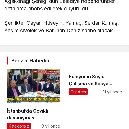
Ağakonağı Şenliği dün Belediye hoperlöründen
defalarca anons edilerek duyuruldu.
Şenlikte; Çayan Hüseyin, Yamaç, Serdar Kumaş,
Yeşim civelek ve Batuhan Deniz sahne alacak.
Benzer Haberler
Süleyman Soylu
Çalışma ve Sosyal
Güvenlik Bakanı oldu
Gündem
11 yıl önce
İstanbul’da Geyikli
dayanışması
Kategorisiz
9 yıl önce