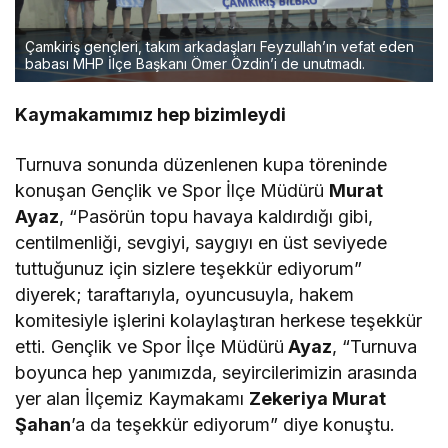
Çamkiriş gençleri, takım arkadaşları Feyzullah’ın vefat eden
babası MHP İlçe Başkanı Ömer Özdin’i de unutmadı.
Kaymakamımız hep bizimleydi
Turnuva sonunda düzenlenen kupa töreninde
konuşan Gençlik ve Spor İlçe Müdürü
Murat
Ayaz
, “Pasörün topu havaya kaldırdığı gibi,
centilmenliği, sevgiyi, saygıyı en üst seviyede
tuttuğunuz için sizlere teşekkür ediyorum”
diyerek; taraftarıyla, oyuncusuyla, hakem
komitesiyle işlerini kolaylaştıran herkese teşekkür
etti. Gençlik ve Spor İlçe Müdürü
Ayaz
, “Turnuva
boyunca hep yanımızda, seyircilerimizin arasında
yer alan İlçemiz Kaymakamı
Zekeriya Murat
Şahan
’a da teşekkür ediyorum” diye konuştu.