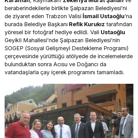
Karaman
, Kaymakam
Zekeriya Murat Şahan
ve
beraberindekilerle birlikte Şalpazarı Belediyesi’ni
de ziyaret eden Trabzon Valisi
İsmail Ustaoğlu
’na
burada Belediye Başkanı
Refik Kurukız
tarafından
yöresel bir fotoğraf hediye edildi. Vali
Ustaoğlu
Geyikli Mahallesi’nde Şalpazarı Belediyesi’nin
SOGEP (Sosyal Gelişmeyi Destekleme Programı)
çerçevesinde yürüttüğü atölyede de incelemelerde
bulunduktan sonra Acısu ve Doğancı da
vatandaşlarla çay içerek programını tamamladı.