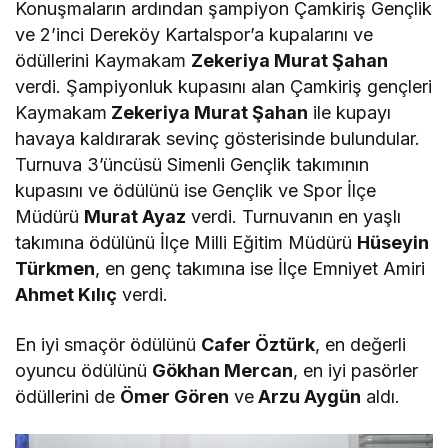
Konuşmaların ardından şampiyon Çamkiriş Gençlik
ve 2’inci Dereköy Kartalspor’a kupalarını ve
ödüllerini Kaymakam
Zekeriya Murat Şahan
verdi. Şampiyonluk kupasını alan Çamkiriş gençleri
Kaymakam
Zekeriya Murat Şahan
ile kupayı
havaya kaldırarak sevinç gösterisinde bulundular.
Turnuva 3’üncüsü Simenli Gençlik takımının
kupasını ve ödülünü ise Gençlik ve Spor İlçe
Müdürü
Murat Ayaz
verdi. Turnuvanın en yaşlı
takımına ödülünü İlçe Milli Eğitim Müdürü
Hüseyin
Türkmen
, en genç takımına ise İlçe Emniyet Amiri
Ahmet Kılıç
verdi.
En iyi smaçör ödülünü
Cafer Öztürk
, en değerli
oyuncu ödülünü
Gökhan Mercan
, en iyi pasörler
ödüllerini de
Ömer Gören
ve
Arzu Aygün
aldı.