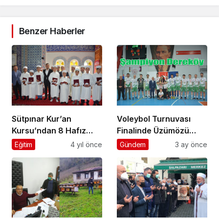
Benzer Haberler
Sütpınar Kur’an
Voleybol Turnuvası
Kursu’ndan 8 Hafız
Finalinde Üzümözü
daha
Takımını 3-1 Mağlup
Eğitim
4 yıl önce
Gündem
3 ay önce
Eden Dereköy
Şampiyon Oldu