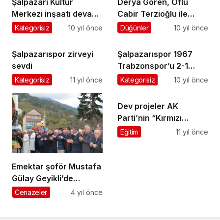
Şalpazarı Kültür
Derya Gören, Oflu
Merkezi inşaatı devam
Cabir Terzioğlu ile
ediyor
evlendi
Kategorisiz
10 yıl önce
Düğünler
10 yıl önce
Şalpazarıspor zirveyi
Şalpazarıspor 1967
sevdi
Trabzonspor’u 2-1
yendi
Kategorisiz
11 yıl önce
Kategorisiz
10 yıl önce
Dev projeler AK
Parti’nin “Kırmızı
Kitabı” na girdi
Eğitim
11 yıl önce
Emektar şoför Mustafa
Gülay Geyikli’de
ebediyete uğurlandı
Cenazeler
4 yıl önce