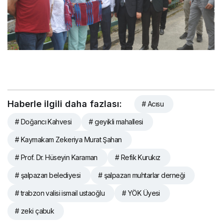
Haberle ilgili daha fazlası:
# Acısu
# Doğancı Kahvesi
# geyikli mahallesi
# Kaymakam Zekeriya Murat Şahan
# Prof. Dr. Hüseyin Karaman
# Refik Kurukız
# şalpazarı belediyesi
# şalpazarı muhtarlar derneği
# trabzon valisi ismail ustaoğlu
# YÖK Üyesi
# zeki çabuk