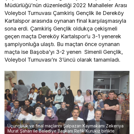
Müdürlüğü’nün düzenlediği 2022 Mahalleler Arası
Voleybol Turnuvası Çamkiriş Gençlik ile Dereköy
Kartalspor arasında oynanan final karşılaşmasıyla
sona erdi. Çamkiriş Gençlik oldukça çekişmeli
geçen maçta Dereköy Kartalspor’u 3-1 yenerek
şampiyonluğa ulaştı. Bu maçtan önce oynanan
maçta ise Başoba’yı 3-2 yenen Simenli Gençlik,
Voleybol Turnuvası’nı 3’üncü olarak tamamladı.
Üçüncülük ve final maçlarını Şalpazarı Kaymakamı Zekeriya
Murat Şahan ile Belediye Başkanı Refik Kurukız birlikte