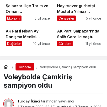
Şalpazarı İlçe Tarım ve
Hayırsever gurbetçi
Orman
Mustafa Yılmaz
Müdürlüğü’nden
koronavirüse yenildi
Ekonomi
5 yıl önce
Cenazeler
5 yıl önce
çiftçilere duyuru
AK Parti Nisan Ayı
AK Parti Şalpazarı’nda
Danışma Meclisi
Salih Cora ile coştu
Toplantısı yapıldı
Düğünler
10 yıl önce
Gündem
11 yıl önce
Voleybolda Çamkiriş şampiyon oldu
Gündem
Voleybolda Çamkiriş
şampiyon oldu
Turgay İkinci
tarafından yayınlandı
4 Temmuz 2022, 23:57
yayınlandı
7 Temmuz 2022,