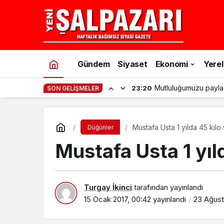
Gündem
Siyaset
Ekonomi
Yerel
Mutluluğumuzu payla
23:20
SON GELIŞMELER
Mustafa Usta 1 yılda 45 kilo 
Düğünler
Mustafa Usta 1 yıld
Turgay İkinci
tarafından yayınlandı
15 Ocak 2017, 00:42
yayınlandı
23 Ağusto