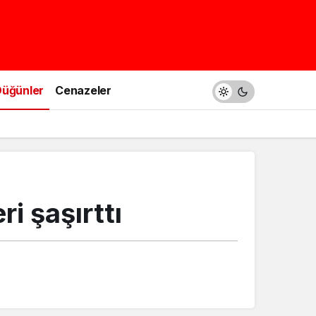
üğünler
Cenazeler
i şaşırttı