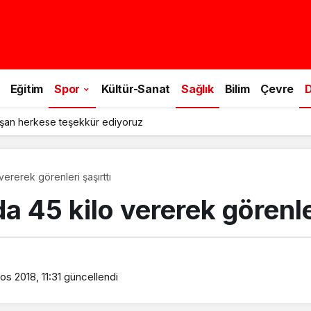
Eğitim
Spor
Kültür-Sanat
Sağlık
Bilim
Çevre
D
şan herkese teşekkür ediyoruz
vererek görenleri şaşırttı
a 45 kilo vererek görenler
s 2018, 11:31
güncellendi