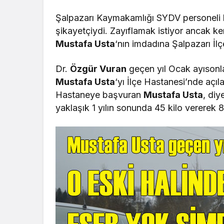
Şalpazarı Kaymakamlığı SYDV personeli
şikayetçiydi. Zayıflamak istiyor ancak k
Mustafa Usta
‘nın imdadına Şalpazarı İ
Dr.
Özgür Vuran
geçen yıl Ocak ayısonla
Mustafa Usta
‘yı İlçe Hastanesi’nde açıl
Hastaneye başvuran
Mustafa Usta
, diy
yaklaşık 1 yılın sonunda 45 kilo vererek 