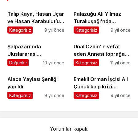
Talip Kaya, Hasan Uçar
Palazuğu Ali Yılmaz
ve Hasan Karabulut’un
Turalıuşağı’nda
cenazeleri yarın
toprağa verildi
Kategorisiz
9 yıl önce
Kategorisiz
9 yıl önce
toprağa verilecek
Şalpazarı’nda
Ünal Özdin’in vefat
Uluslararası
eden Annesi toprağa
Sempozyum
verildi
Düğünler
10 yıl önce
Kategorisiz
11 yıl önce
düzenleniyor
Alaca Yaylası Şenliği
Emekli Orman İşçisi Ali
yapıldı
Çubuk kalp krizi
geçirerek hayatını
Kategorisiz
9 yıl önce
Kategorisiz
9 yıl önce
kaybetti
Yorumlar kapalı.