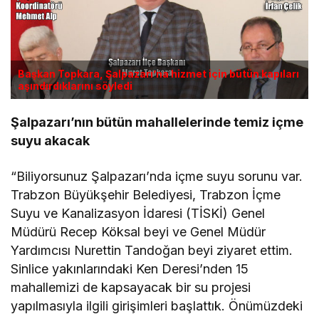
Başkan Topkara, Şalpazarı’na hizmet için bütün kapıları
aşındırdıklarını söyledi
Şalpazarı’nın bütün mahallelerinde temiz içme
suyu akacak
“Biliyorsunuz Şalpazarı’nda içme suyu sorunu var.
Trabzon Büyükşehir Belediyesi, Trabzon İçme
Suyu ve Kanalizasyon İdaresi (TİSKİ) Genel
Müdürü Recep Köksal beyi ve Genel Müdür
Yardımcısı Nurettin Tandoğan beyi ziyaret ettim.
Sinlice yakınlarındaki Ken Deresi’nden 15
mahallemizi de kapsayacak bir su projesi
yapılmasıyla ilgili girişimleri başlattık. Önümüzdeki