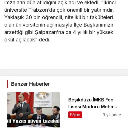
imzaların dün atıldığını açıkladı ve ekledi: “İkinci
üniversite Trabzon’da çok önemli bir yatırımdır.
Yaklaşık 30 bin öğrencili, nitelikli bir fakülteleri
olan üniversitenin açılmasıyla İlçe Başkanımızın
arzettiği gibi Şalpazarı’na da 4 yıllık bir yüksek
okul açılacak” dedi.
Benzer Haberler
Beşikdüzü İMKB Fen
Lisesi Müdürü Mehmet
Halcı’yı ziyaret ettik
Eğitim
9 yıl önce