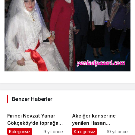
Benzer Haberler
Fırıncı Nevzat Yanar
Akciğer kanserine
Gökçeköy’de toprağa
yenilen Hasan
verildi
Karagül’ün cenazesi
Kategorisiz
9 yıl önce
Kategorisiz
10 yıl önce