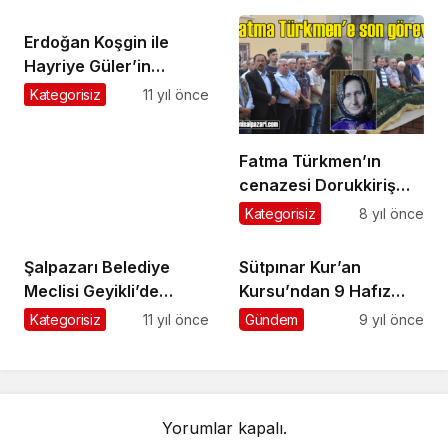
toprağa verildi
Erdoğan Koşgin ile
Hayriye Güler’in
cenazeleri Gölkiriş’te
Kategorisiz
11 yıl önce
toprağa verildi
Fatma Türkmen’ın
cenazesi Dorukkiriş
Mahallesi’nde toprağa
Kategorisiz
8 yıl önce
verildi
Şalpazarı Belediye
Sütpınar Kur’an
Meclisi Geyikli’de
Kursu’ndan 9 Hafız
toplandı
daha
Kategorisiz
11 yıl önce
Gündem
9 yıl önce
Yorumlar kapalı.