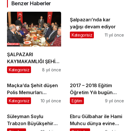
Benzer Haberler
Şalpazarı’nda kar
yağışı devam ediyor
Kategorisiz
11 yıl önce
ŞALPAZARI
KAYMAKAMLIĞI ŞEHİT
AİLELERİ VE GAZİLERLE,
Kategorisiz
8 yıl önce
GAZİ AİLELERİNE İFTAR
VERDİ
Maçka’da Şehit düşen
2017 – 2018 Eğitim
Polis Memurları
Öğretim Yılı bugün
memleketlerine
başladı
Kategorisiz
10 yıl önce
Eğitim
9 yıl önce
uğurlandı
Süleyman Soylu
Ebru Gülbahar ile Hami
Trabzon Büyükşehir
Muhcu dünya evine
Belediyesi İftarına
girdi