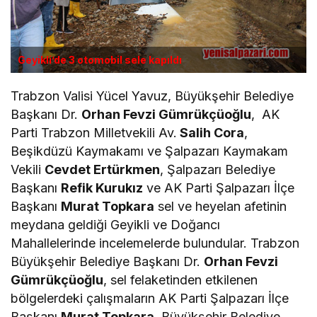
Geyikli’de 3 otomobil sele kapıldı
Trabzon Valisi Yücel Yavuz, Büyükşehir Belediye
Başkanı Dr.
Orhan Fevzi Gümrükçüoğlu
, AK
Parti Trabzon Milletvekili Av.
Salih Cora
,
Beşikdüzü Kaymakamı ve Şalpazarı Kaymakam
Vekili
Cevdet Ertürkmen
, Şalpazarı Belediye
Başkanı
Refik Kurukız
ve AK Parti Şalpazarı İlçe
Başkanı
Murat Topkara
sel ve heyelan afetinin
meydana geldiği Geyikli ve Doğancı
Mahallelerinde incelemelerde bulundular. Trabzon
Büyükşehir Belediye Başkanı Dr.
Orhan Fevzi
Gümrükçüoğlu
, sel felaketinden etkilenen
bölgelerdeki çalışmaların AK Parti Şalpazarı İlçe
Başkanı
Murat Topkara
, Büyükşehir Belediye