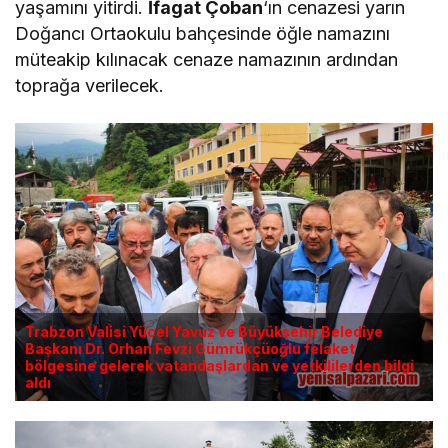
yaşamını yitirdi.
İfagat Çoban
‘ın cenazesi yarın
Doğancı Ortaokulu bahçesinde öğle namazını
müteakip kılınacak cenaze namazının ardından
toprağa verilecek.
Trabzon Valisi Yücel Yavuz ve Büyükşehir Belediye
Başkanı Dr. Orhan Fevzi Gümrükçüoğlu felaket
bölgesine gelerek vatandaşlardan ve yetkililerden bilgi
aldı