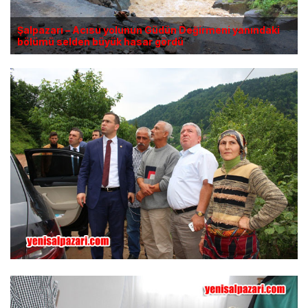
Şalpazarı – Acısu yolunun Güdün Değirmeni yanındaki
bölümü selden büyük hasar gördü