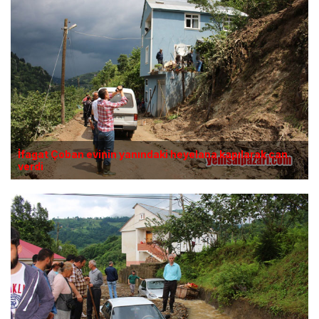
İfagat Çoban evinin yanındaki heyelana kapılarak can
verdi