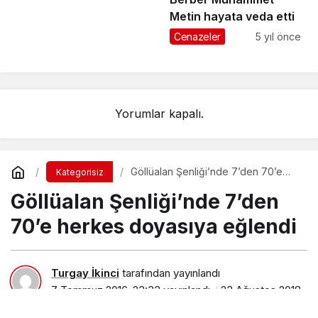
Metin hayata veda etti
Cenazeler
5 yıl önce
Yorumlar kapalı.
Göllüalan Şenliği’nde 7’den 70’e
Kategorisiz
herkes doyasıya eğlendi
Göllüalan Şenliği’nde 7’den
70’e herkes doyasıya eğlendi
Turgay İkinci
tarafından yayınlandı
7 Temmuz 2016, 23:33
yayınlandı
23 Ağustos 2018,
11:31
güncellendi