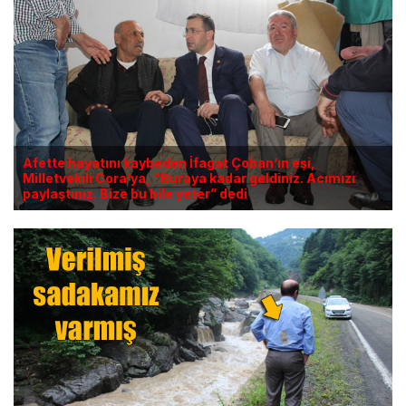
Afette hayatını kaybeden İfagat Çoban’ın eşi,
Milletvekili Cora’ya, “Buraya kadar geldiniz. Acımızı
paylaştınız. Bize bu bile yeter” dedi