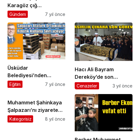
Karagöz çığ
felaketinde şehit oldu
Gündem
7 yıl önce
Üsküdar
Hacı Ali Bayram
Belediyesi’nden
Dereköy’de son
Şalpazarı Atatürk
yolculuğuna uğurlandı
Eğitim
7 yıl önce
Cenazeler
3 yıl önce
Ortaokulu’na Kodlama
Sınıfı
Muhammet Şahinkaya
Şalpazarı’nı ziyarete
geldi
Kategorisiz
8 yıl önce
Berber Muhammet