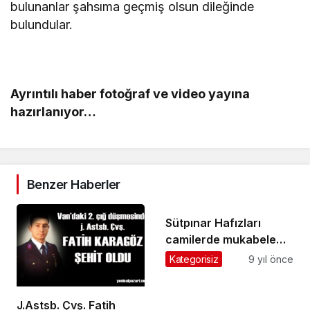
bulunanlar şahsıma geçmiş olsun dileğinde
bulundular.
Ayrıntılı haber fotoğraf ve video yayına
hazırlanıyor…
Benzer Haberler
Sütpınar Hafızları
camilerde mukabele
okuyor
Kategorisiz
9 yıl önce
J.Astsb. Çvş. Fatih