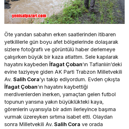
Öte yandan sabahın erken saatlerinden itibaren
yetkililerle gün boyu afet bölgelerinde dolaşarak
sizlere fotoğraflı ve görüntülü haber derlemeye
çalışırken büyük bir kaza atlattım. Sele kapılarak
hayatını kaybeden
İfagat Çoban
‘ın Taflanlıin’deki
evine taziyeye giden AK Parti Trabzon Milletvekili
Av.
Salih Cora
‘yı takip ediyordum. Evden çıkışta
İfagat Çoban
‘ın hayatını kaybettiği
merdivenlerden inerken, yamaçtan gelen futbol
topunun yarısına yakın büyüklükteki kaya,
görenlerin uyarısıyla bir adım ilerleyince başıma
vurmak üzereyken sırtıma isabet etti. Olaydan
sonra Milletvekili Av.
Salih Cora
ve orada