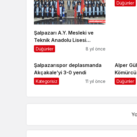
görevine
Düğünler
Şalpazarı A.Y. Mesleki ve
Teknik Anadolu Lisesi
Mezuniyet Töreni Yapıldı
Düğünler
8 yıl önce
Şalpazarıspor deplasmanda
Alper Gül
Akçakale’yi 3-0 yendi
Kömürcü i
Kategorisiz
11 yıl önce
Düğünler
Yo