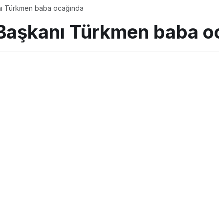
nı Türkmen baba ocağında
 Başkanı Türkmen baba o
stos 2018, 11:31
güncellendi
PAYLAŞ