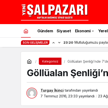
Gündem
Siyaset
Ekonomi
Yerel
Mutluluğumuzu payla
23:20
SON GELIŞMELER
Göllüalan Şenliği’nde 7’
Kategorisiz
Göllüalan Şenliği’
Turgay İkinci
tarafından yayınlandı
7 Temmuz 2016, 23:33
yayınlandı
23 Ağu