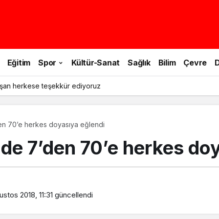
Eğitim
Spor
Kültür-Sanat
Sağlık
Bilim
Çevre
D
şan herkese teşekkür ediyoruz
den 70’e herkes doyasıya eğlendi
nde 7’den 70’e herkes do
stos 2018, 11:31
güncellendi