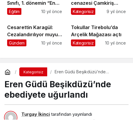
Sınıfı, 1. dönemin “En
cenazesi Çamkiriş
Temiz Sınıfı” seçildi
Mahallesi’nde toprağa
Eğitim
10 yıl önce
Kategorisiz
9 yıl önce
verildi
Cesarettin Karagül:
Tokullar Tirebolu’da
Cezalandırılıyor muyuz
Arçelik Mağazası açtı
?
Gündem
10 yıl önce
Kategorisiz
10 yıl önce
Eren Güdü Beşikdüzü’nde
Kategorisiz
ebediyete uğurlandı
Eren Güdü Beşikdüzü’nde
ebediyete uğurlandı
Turgay İkinci
tarafından yayınlandı
1 Şubat 2018, 18:51
yayınlandı
23 Ağustos 2018, 11:29
güncellendi