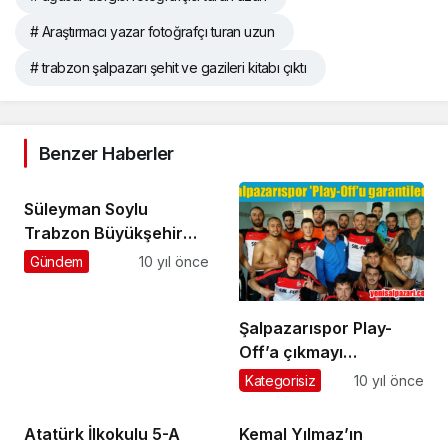
# Araştırmacı yazar fotoğrafçı turan uzun
# trabzon şalpazarı şehit ve gazileri kitabı çıktı
Benzer Haberler
Süleyman Soylu
Trabzon Büyükşehir
Belediyesi İftarına
Gündem
10 yıl önce
katıldı
Şalpazarıspor Play-
Off’a çıkmayı
garantiledi
Kategorisiz
10 yıl önce
Atatürk İlkokulu 5-A
Kemal Yılmaz’ın