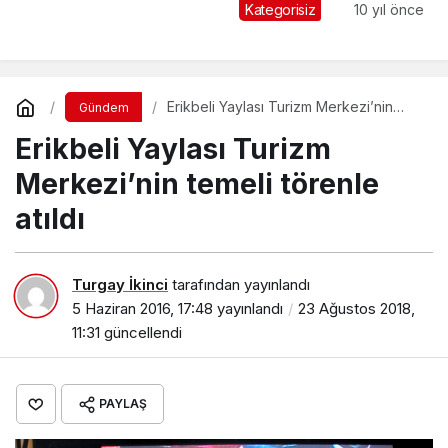
Genel Kurulu yapıldı
Kategorisiz
10 yıl önce
Erikbeli Yaylası Turizm Merkezi’nin
Gündem
temeli törenle atıldı
Erikbeli Yaylası Turizm
Merkezi’nin temeli törenle
atıldı
Turgay İkinci
tarafından yayınlandı
5 Haziran 2016, 17:48
yayınlandı
23 Ağustos 2018,
11:31
güncellendi
PAYLAŞ