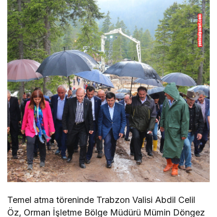
Temel atma töreninde Trabzon Valisi Abdil Celil
Öz, Orman İşletme Bölge Müdürü Mümin Döngez