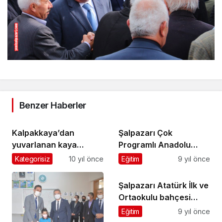
Benzer Haberler
Kalpakkaya’dan
Şalpazarı Çok
yuvarlanan kaya
Programlı Anadolu
Hanyanı sakinlerini
Lisesi’nden 15 öğrenci
Kategorisiz
10 yıl önce
Eğitim
9 yıl önce
korkuttu
mezun oldu
Şalpazarı Atatürk İlk ve
Ortaokulu bahçesi
şenliğe hazır
Eğitim
9 yıl önce