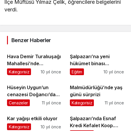
İlçe Müftüsü Yılmaz Çelik, öğrencilere belgelerini
verdi.
Benzer Haberler
Hava Demir Turalıuşağı
Şalpazarı’na yeni
Mahallesi’nde
hükümet binası
ebediyete uğurlandı
yapılacak
Kategorisiz
10 yıl önce
Eğitim
10 yıl önce
Hüseyin Uygun’un
Malmüdürlüğü’nde yaş
cenazesi Doğancı’da
günü sürprizi
toprağa verildi
Cenazeler
11 yıl önce
Kategorisiz
11 yıl önce
Kar yağışı etkili oluyor
Şalpazarı’nda Esnaf
Kredi Kefalet Koop.
Kategorisiz
10 yıl önce