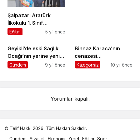
Şalpazarı Atatürk
İlkokulu 1. Sınıf
öğrencilerine Eğtim
Eğitim
5 yıl önce
Seti dağıtıldı
Geyikli’de eski Sağlık
Binnaz Karaca’nın
Ocağı’nın yerine yenisi
cenazesi
yapılıyor
Kasımağzı’nda toprağa
Gündem
9 yıl önce
Kategorisiz
10 yıl önce
verildi
Yorumlar kapalı.
© Telif Hakkı 2026, Tüm Hakları Saklıdır.
malatya
Gündem
Siyaset
Ekonomi
Yerel
Eğitim
Spor
oto