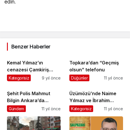
edin.
Benzer Haberler
Kemal Yılmaz’ın
Topkara’dan “Geçmiş
cenazesi Çamkiriş
olsun” telefonu
Mahallesi’nde toprağa
Kategorisiz
9 yıl önce
Düğünler
11 yıl önce
verildi
Şehit Polis Mahmut
Üzümözü’nde Naime
Bilgin Ankara’da
Yılmaz ve İbrahim
toprağa verildi
Özkan vefat etti
Gündem
11 yıl önce
Kategorisiz
11 yıl önce