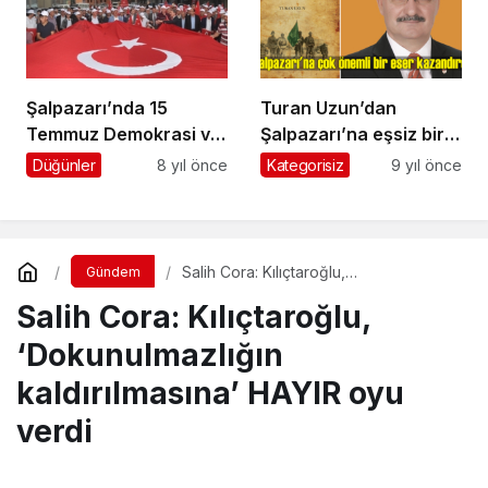
Şalpazarı’nda 15
Turan Uzun’dan
Temmuz Demokrasi ve
Şalpazarı’na eşsiz bir
Milli Birlik Günü
eser
Düğünler
8 yıl önce
Kategorisiz
9 yıl önce
kutlandı
Salih Cora: Kılıçtaroğlu,
Gündem
‘Dokunulmazlığın kaldırılmasına’ HAYIR
Salih Cora: Kılıçtaroğlu,
oyu verdi
‘Dokunulmazlığın
kaldırılmasına’ HAYIR oyu
verdi