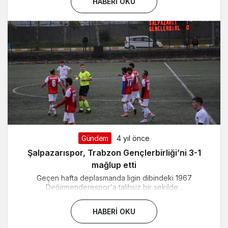
HABERI OKU
Gündem
4 yıl önce
Şalpazarıspor, Trabzon Gençlerbirliği’ni 3-1
mağlup etti
Geçen hafta deplasmanda ligin dibindeki 1967
Değirmenderespor'a talihsiz bir şekilde...
HABERI OKU