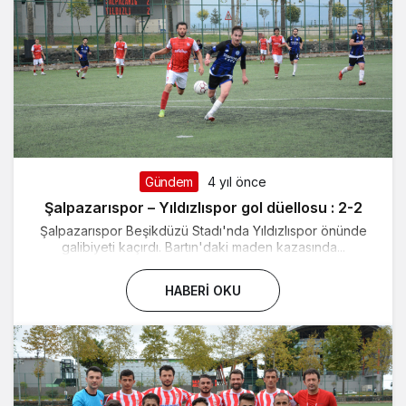
Gündem
4 yıl önce
Şalpazarıspor – Yıldızlıspor gol düellosu : 2-2
Şalpazarıspor Beşikdüzü Stadı'nda Yıldızlıspor önünde
galibiyeti kaçırdı. Bartın'daki maden kazasında...
HABERI OKU