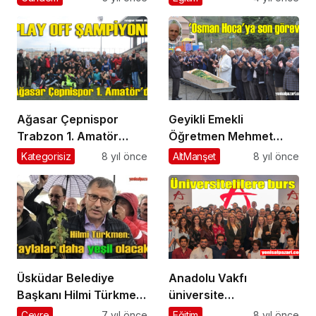
bulundu
Ağasar Çepnispor
Geyikli Emekli
Trabzon 1. Amatör
Öğretmen Mehmet
Küme’ye yükseldi
Özgül’ü ebediyete
Kategorisiz
8 yıl önce
AltManşet
8 yıl önce
uğurladı
Üsküdar Belediye
Anadolu Vakfı
Başkanı Hilmi Türkmen:
üniversite
“Yaylalarımız daha
öğrencilerine burs
Çevre
7 yıl önce
Eğitim
8 yıl önce