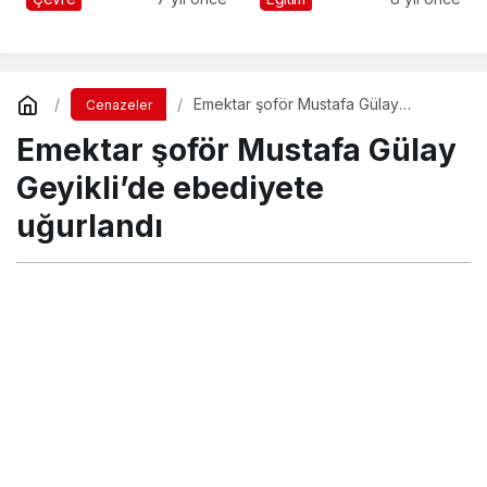
yeşil olacak” dedi
veriyor
Emektar şoför Mustafa Gülay
Cenazeler
Geyikli’de ebediyete uğurlandı
Emektar şoför Mustafa Gülay
Geyikli’de ebediyete
uğurlandı
Turgay İkinci
tarafından yayınlandı
3 Kasım 2022, 19:20
yayınlandı
9 Kasım 2022, 01:48
güncellendi