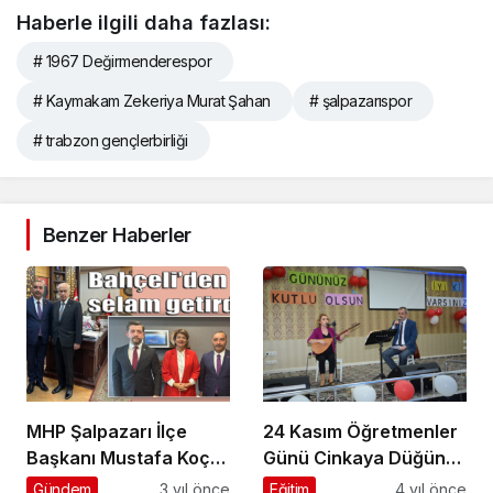
Haberle ilgili daha fazlası:
# 1967 Değirmenderespor
# Kaymakam Zekeriya Murat Şahan
# şalpazarıspor
# trabzon gençlerbirliği
Benzer Haberler
MHP Şalpazarı İlçe
24 Kasım Öğretmenler
Başkanı Mustafa Koç
Günü Cinkaya Düğün
Ankara’da ziyaretlerde
Salonunda kutlandı
Gündem
3 yıl önce
Eğitim
4 yıl önce