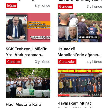
Yılı törenle başladı
yemeği ile uğurlandı
Eğitim
8 yıl önce
Gündem
3 yıl önce
SGK Trabzon İl Müdür
Üzümözü
Yrd. Abdurrahman
Mahallesi’nde ağacın
Halcı herkesin Kurban
altında kalan baba ve
Gündem
3 yıl önce
Cenazeler
4 yıl önce
Bayramını kutladı
oğlu hayatını kaybetti
Kaymakam Murat
Hacı Mustafa Kara