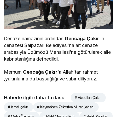
Cenaze namazının ardından
Gencağa Çakır
‘ın
cenazesi Şalpazarı Belediyesi’na ait cenaze
arabasıyla Üzümözü Mahallesi’ne götürülerek aile
kabristanlığına defnedildi.
Merhum
Gencağa Çakır
‘a Allah’tan rahmet
,yakınlarına da başsağlığı ve sabır diliyoruz.
Haberle ilgili daha fazlası:
# Abdullah Çakır
# İsmail çakır
# Kaymakam Zekeriya Murat Şahan
# Metin Özdemir
# MHP Mustafa Koç
# Refik Kurukız