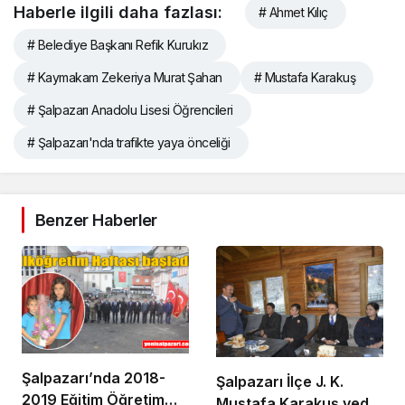
Haberle ilgili daha fazlası:
# Ahmet Kılıç
# Belediye Başkanı Refik Kurukız
# Kaymakam Zekeriya Murat Şahan
# Mustafa Karakuş
# Şalpazarı Anadolu Lisesi Öğrencileri
# Şalpazarı'nda trafikte yaya önceliği
Benzer Haberler
Şalpazarı’nda 2018-
Şalpazarı İlçe J. K.
2019 Eğitim Öğretim
Mustafa Karakuş veda