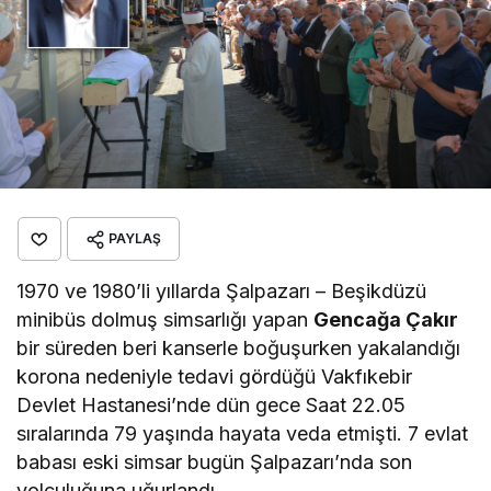
PAYLAŞ
1970 ve 1980’li yıllarda Şalpazarı – Beşikdüzü
minibüs dolmuş simsarlığı yapan
Gencağa Çakır
bir süreden beri kanserle boğuşurken yakalandığı
korona nedeniyle tedavi gördüğü Vakfıkebir
Devlet Hastanesi’nde dün gece Saat 22.05
sıralarında 79 yaşında hayata veda etmişti. 7 evlat
babası eski simsar bugün Şalpazarı’nda son
yolculuğuna uğurlandı.