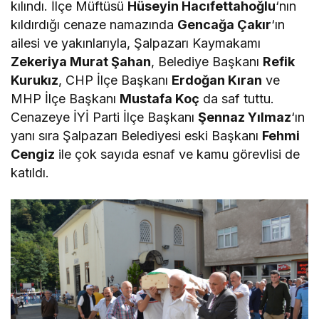
kılındı. İlçe Müftüsü
Hüseyin Hacıfettahoğlu
‘nın
kıldırdığı cenaze namazında
Gencağa Çakır
‘ın
ailesi ve yakınlarıyla, Şalpazarı Kaymakamı
Zekeriya Murat Şahan
, Belediye Başkanı
Refik
Kurukız
, CHP İlçe Başkanı
Erdoğan Kıran
ve
MHP İlçe Başkanı
Mustafa Koç
da saf tuttu.
Cenazeye İYİ Parti İlçe Başkanı
Şennaz Yılmaz
‘ın
yanı sıra Şalpazarı Belediyesi eski Başkanı
Fehmi
Cengiz
ile çok sayıda esnaf ve kamu görevlisi de
katıldı.