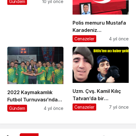
Gündem
10 yıl önce
oyu verdi
Polis memuru Mustafa
Karadeniz
Beşikdüzü’nde son
Cenazeler
4 yıl önce
yolculuğuna uğurlandı
Uzm. Çvş. Kamil Kılıç
2022 Kaymakamlık
Tatvan’da bir
Futbol Turnuvası’nda
otomobilin içinde ölü
Düzköy Şampiyon
Cenazeler
7 yıl önce
Gündem
4 yıl önce
bulundu