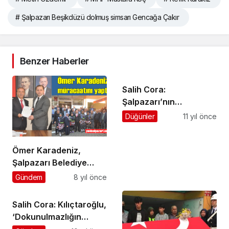
# Şalpazarı Beşikdüzü dolmuş simsarı Gencağa Çakır
Benzer Haberler
Salih Cora:
Şalpazarı’nın
kalkınması turizme ve
Düğünler
11 yıl önce
M.Y. Okuluna bağlıdır
Ömer Karadeniz,
Şalpazarı Belediye
Başkanı Aday Adayı
Gündem
8 yıl önce
oldu
Salih Cora: Kılıçtaroğlu,
‘Dokunulmazlığın
kaldırılmasına’ HAYIR