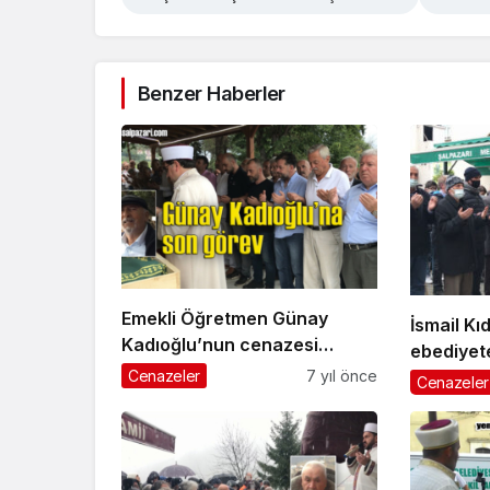
Benzer Haberler
Emekli Öğretmen Günay
İsmail Kı
Kadıoğlu’nun cenazesi
ebediyet
Beşikdüzü’nde toprağa
Cenazeler
7 yıl önce
Cenazeler
verildi