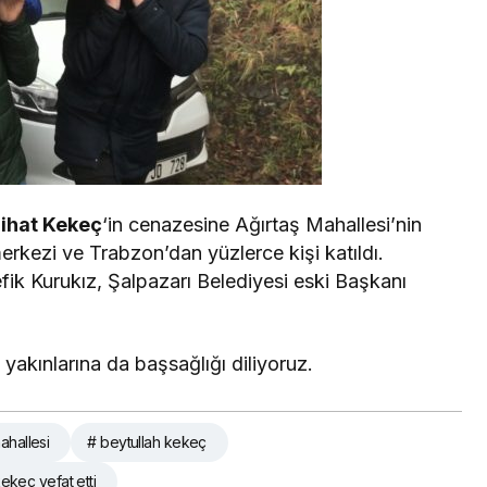
ihat Kekeç
‘in cenazesine Ağırtaş Mahallesi’nin
merkezi ve Trabzon’dan yüzlerce kişi katıldı.
ik Kurukız, Şalpazarı Belediyesi eski Başkanı
 yakınlarına da başsağlığı diliyoruz.
ahallesi
# beytullah kekeç
kekeç vefat etti