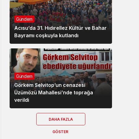
Gündem
Acısu’da 31. Hıdırellez Kültür ve Bahar
Bayramı coşkuyla kutlandı
Gündem
Görkem Selvitop’un cenazesi
Üzümözü Mahallesi’nde toprağa
verildi
DAHA FAZLA
GÖSTER