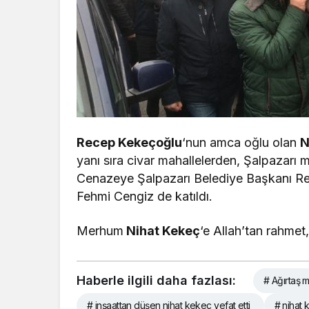
Recep Kekeçoğlu
‘nun amca oğlu olan
N
yanı sıra civar mahallelerden, Şalpazarı 
Cenazeye Şalpazarı Belediye Başkanı Ref
Fehmi Cengiz de katıldı.
Merhum
Nihat Kekeç
‘e Allah’tan rahmet,
Haberle ilgili daha fazlası:
# Ağırtaş m
# inşaattan düşen nihat kekeç vefat etti
# nihat 