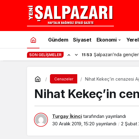
Gündem
Siyaset
Ekonomi
Yerel
Şalpazarı’nda gençler
11:53
SON GELIŞMELER
Nihat Kekeç’in cenazesi Ağ
Cenazeler
Nihat Kekeç’in cen
Turgay İkinci
tarafından yayınlandı
30 Aralık 2019, 15:20
yayınlandı
2 Şubat 