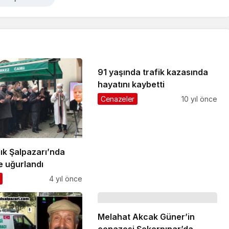
91 yaşında trafik kazasında
hayatını kaybetti
Cenazeler
10 yıl önce
dık Şalpazarı’nda
e uğurlandı
4 yıl önce
Melahat Akcak Güner’in