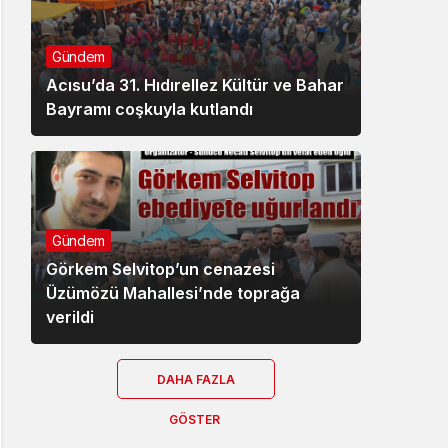
Gündem
Acısu’da 31. Hıdırellez Kültür ve Bahar
Bayramı coşkuyla kutlandı
Gündem
Görkem Selvitop’un cenazesi
Üzümözü Mahallesi’nde toprağa
verildi
DAHA FAZLA
GÖSTER