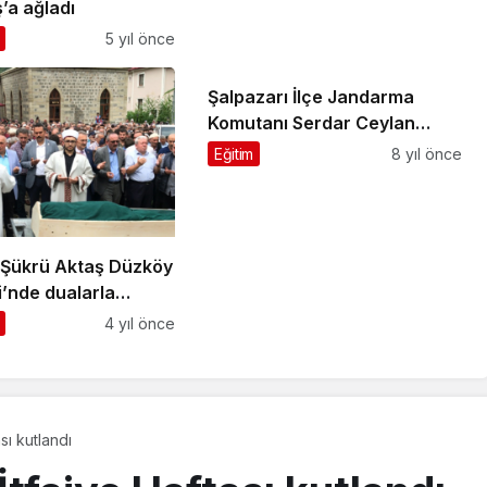
’a ağladı
5 yıl önce
Şalpazarı İlçe Jandarma
Komutanı Serdar Ceylan
görevine başladı
Eğitim
8 yıl önce
 Şükrü Aktaş Düzköy
i’nde dualarla
e uğurlandı
4 yıl önce
sı kutlandı