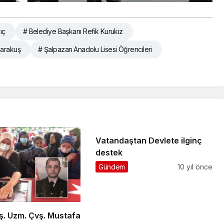
ıç
# Belediye Başkanı Refik Kurukız
Karakuş
# Şalpazarı Anadolu Lisesi Öğrencileri
Vatandaştan Devlete ilginç
destek
Gündem
10 yıl önce
lş. Uzm. Çvş. Mustafa