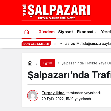
Gündem
Siyaset
Ekonomi
Yerel
Mutluluğumuzu payla
23:20
SON GELIŞMELER
Şalpazarı’nda Trafikte Yaya Önc
Eğitim
Şalpazarı’nda Trafi
Turgay İkinci
tarafından yayınlandı
29 Eylül 2022, 15:10
yayınlandı