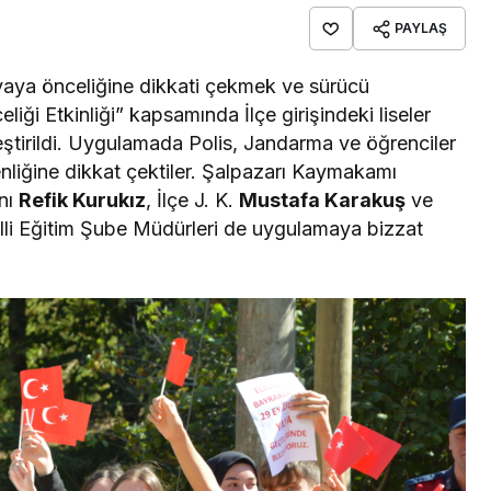
PAYLAŞ
 yaya önceliğine dikkati çekmek ve sürücü
liği Etkinliği” kapsamında İlçe girişindeki liseler
ştirildi. Uygulamada Polis, Jandarma ve öğrenciler
nliğine dikkat çektiler. Şalpazarı Kaymakamı
nı
Refik Kurukız
, İlçe J. K.
Mustafa Karakuş
ve
illi Eğitim Şube Müdürleri de uygulamaya bizzat