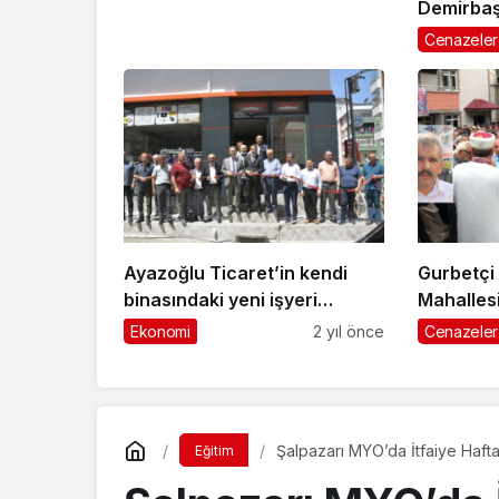
Demirbaş
Cenazeler
Ayazoğlu Ticaret’in kendi
Gurbetçi
binasındaki yeni işyeri
Mahalles
dualarla açıldı
ebediyet
Ekonomi
2 yıl önce
Cenazeler
Şalpazarı MYO’da İtfaiye Hafta
Eğitim