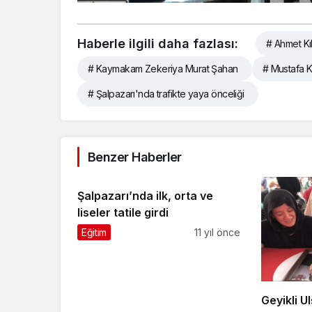
Haberle ilgili daha fazlası:
# Ahmet Kıl
# Kaymakam Zekeriya Murat Şahan
# Mustafa 
# Şalpazarı'nda trafikte yaya önceliği
Benzer Haberler
Şalpazarı’nda ilk, orta ve
liseler tatile girdi
Eğitim
11 yıl önce
Geyikli U