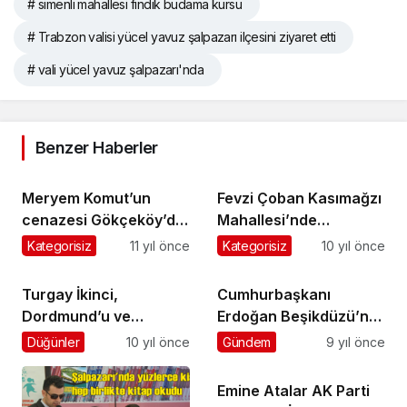
# simenli mahallesi fındık budama kursu
# Trabzon valisi yücel yavuz şalpazarı ilçesini ziyaret etti
# vali yücel yavuz şalpazarı'nda
Benzer Haberler
Meryem Komut’un
Fevzi Çoban Kasımağzı
cenazesi Gökçeköy’de
Mahallesi’nde
toprağa verildi
ebediyete uğurlandı
Kategorisiz
11 yıl önce
Kategorisiz
10 yıl önce
Turgay İkinci,
Cumhurbaşkanı
Dordmund’u ve
Erdoğan Beşikdüzü’ne
Şalpazarı’nın geldiği
geliyor
Düğünler
10 yıl önce
Gündem
9 yıl önce
son noktayı anlatıyor…
Emine Atalar AK Parti