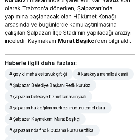
Kurukız
‘ı makamında ziyaret etti. Vali
Yavuz
son
olarak Trabzon’a dönerken, Şalpazarı’nda
yapımına başlanacak olan Hükümet Konağı
arsasında ve bugünlerde kamulaştırılmasına
çalışılan Şalpazarı İlçe Stadı’nın yapılacağı araziyi
inceledi. Kaymakam
Murat Beşikci
‘den bilgi aldı.
Haberle ilgili daha fazlası:
# geyikli mahallesi tavuk çiftliği
# karakaya mahallesi camii
# Şalpazarı Belediye Başkanı Refik kurukız
# şalpazarı belediye hizmet binası inşaatı
# şalpazarı halk eğitimi merkezi müdürü temel dural
# Şalpazarı Kaymakamı Murat Beşikçi
# şalpazarı nda fındık budama kursu sertifika