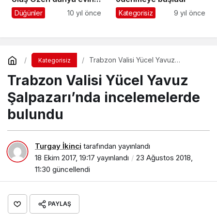
girdi
Düğünler
10 yıl önce
Kategorisiz
9 yıl önce
Trabzon Valisi Yücel Yavuz
Kategorisiz
Şalpazarı’nda incelemelerde
Trabzon Valisi Yücel Yavuz
bulundu
Şalpazarı’nda incelemelerde
bulundu
Turgay İkinci
tarafından yayınlandı
18 Ekim 2017, 19:17
yayınlandı
23 Ağustos 2018,
11:30
güncellendi
PAYLAŞ