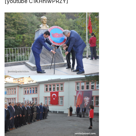
[youtube C1KHnIwPRZY]