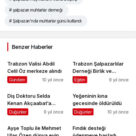
# şalpazarı muhtarlar derneği
# Şalpazarı'nda muhtarlar günü kutlandı
Benzer Haberler
Trabzon Valisi Abdil
Trabzon Şalpazarlılar
Celil Öz merkeze alındı
Derneği Birlik ve
Dayanışma Şenliği
Gündem
10 yıl önce
Eğitim
9 yıl önce
yapıldı
Diş Doktoru Selda
Yeğeninin kına
Kenan Akçaabat’a
gecesinde öldürüldü
gelin gitti
Düğünler
9 yıl önce
Düğünler
10 yıl önce
Ayşe Toplu ile Mehmet
Fındık desteği
Ulaş Özen dünya evine
ödenmeye başladı