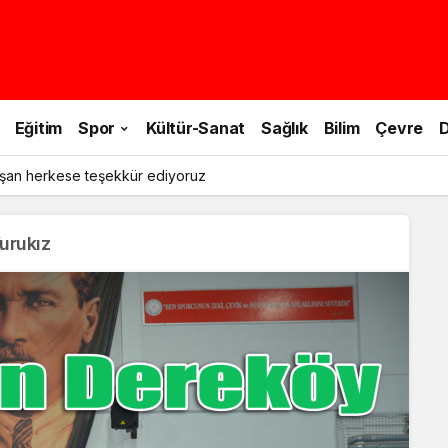
Eğitim
Spor
Kültür-Sanat
Sağlık
Bilim
Çevre
D
şan herkese teşekkür ediyoruz
urukız