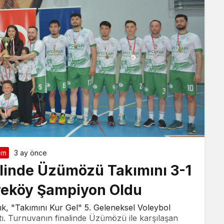
em
3 ay önce
alinde Üzümözü Takımını 3-1
reköy Şampiyon Oldu
, "Takımını Kur Gel" 5. Geleneksel Voleybol
ı. Turnuvanın finalinde Üzümözü ile karşılaşan