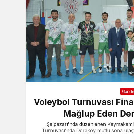
Günd
Voleybol Turnuvası Fin
Mağlup Eden De
Şalpazarı'nda düzenlenen Kaymakamlık
Turnuvası'nda Dereköy mutlu sona ulaşt