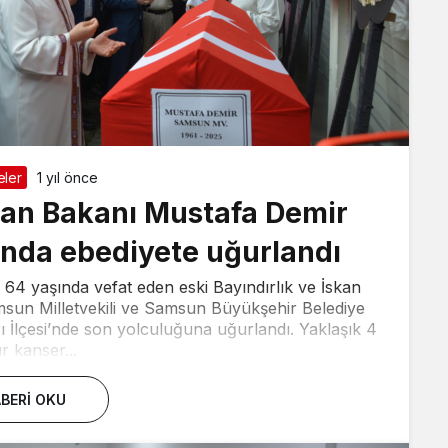
ler
1 yıl önce
skan Bakanı Mustafa Demir
’nda ebediyete uğurlandı
64 yaşında vefat eden eski Bayındırlık ve İskan
msun Milletvekili ve Samsun Büyükşehir Belediye
 İlçesi’nde son yolculuğuna uğurlandı. Yaklaşık 4
ır kanser...
BERI OKU