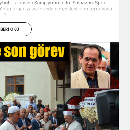
eybol Turnuvası Şampiyonu oldu. Şalpazarı Spor
'nün organizasyonunda gerçekleştirilen turnuvada
8...
BERI OKU