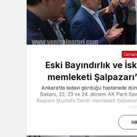
Cenaze
Eski Bayındırlık ve İ
memleketi Şalpazarı
Ankara’da tedavi gördüğü hastanede dün 
Bakanı, 22, 23 ve 24. dönem AK Parti Sa
Başkanı Mustafa Demir memleketi Şalpazarı
yıld
HA