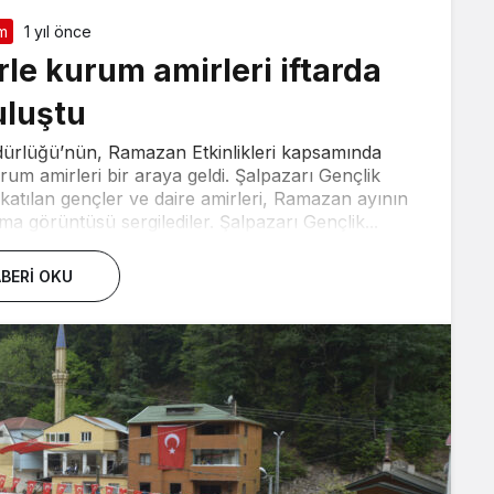
im
1 yıl önce
le kurum amirleri iftarda
uluştu
dürlüğü’nün, Ramazan Etkinlikleri kapsamında
urum amirleri bir araya geldi. Şalpazarı Gençlik
atılan gençler ve daire amirleri, Ramazan ayının
a görüntüsü sergilediler. Şalpazarı Gençlik...
BERI OKU