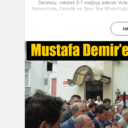
Dereköy, rakibini 3-1 mağlup ederek Vol
Salonu'nda, Gençlik ve Spor İlçe Müdürlüğü
HA