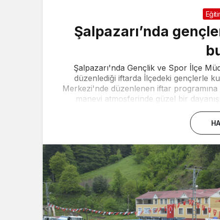
Eğit
Şalpazarı’nda gençler
b
Şalpazarı'nda Gençlik ve Spor İlçe Mü
düzenlediği iftarda İlçedeki gençlerle k
Merkezi'nde düzenlenen iftar programına k
manevi atmosferinde güzel bir dayanışm
HA