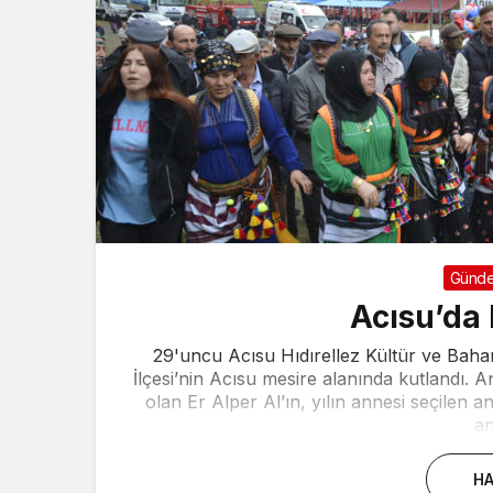
Günd
Acısu’da 
29'uncu Acısu Hıdırellez Kültür ve Bah
İlçesi’nin Acısu mesire alanında kutlandı. 
olan Er Alper Al’ın, yılın annesi seçilen 
an
HA