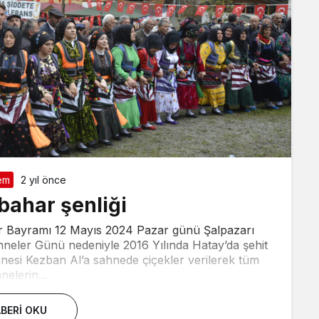
em
2 yıl önce
bahar şenliği
ar Bayramı 12 Mayıs 2024 Pazar günü Şalpazarı
Anneler Günü nedeniyle 2016 Yılında Hatay’da şehit
annesi Kezban Al’a sahnede çiçekler verilerek tüm
nelerin...
BERI OKU