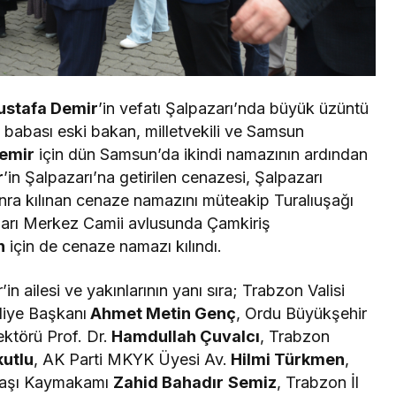
stafa Demir
’in vefatı Şalpazarı’nda büyük üzüntü
t babası eski bakan, milletvekili ve Samsun
emir
için dün Samsun’da ikindi namazının ardından
r
’in Şalpazarı’na getirilen cenazesi, Şalpazarı
ra kılınan cenaze namazını müteakip Turalıuşağı
azarı Merkez Camii avlusunda Çamkiriş
n
için de cenaze namazı kılındı.
 ailesi ve yakınlarının yanı sıra; Trabzon Valisi
diye Başkanı
Ahmet Metin Genç
, Ordu Büyükşehir
ktörü Prof. Dr.
Hamdullah Çuvalcı
, Trabzon
kutlu
, AK Parti MKYK Üyesi Av.
Hilmi Türkmen
,
başı Kaymakamı
Zahid Bahadır
Semiz
, Trabzon İl