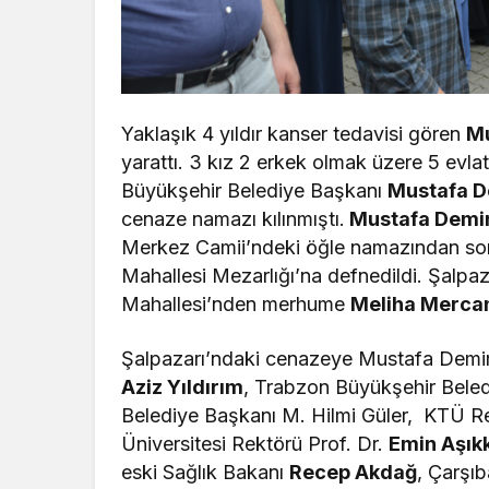
Yaklaşık 4 yıldır kanser tedavisi gören
Mu
yarattı. 3 kız 2 erkek olmak üzere 5 evla
Büyükşehir Belediye Başkanı
Mustafa D
cenaze namazı kılınmıştı.
Mustafa Demi
Merkez Camii’ndeki öğle namazından son
Mahallesi Mezarlığı’na defnedildi. Şalp
Mahallesi’nden merhume
Meliha Merca
Şalpazarı’ndaki cenazeye Mustafa Demir’in
Aziz Yıldırım
, Trabzon Büyükşehir Bele
Belediye Başkanı M. Hilmi Güler, KTÜ Re
Üniversitesi Rektörü Prof. Dr.
Emin Aşık
eski Sağlık Bakanı
Recep Akdağ
, Çarşı