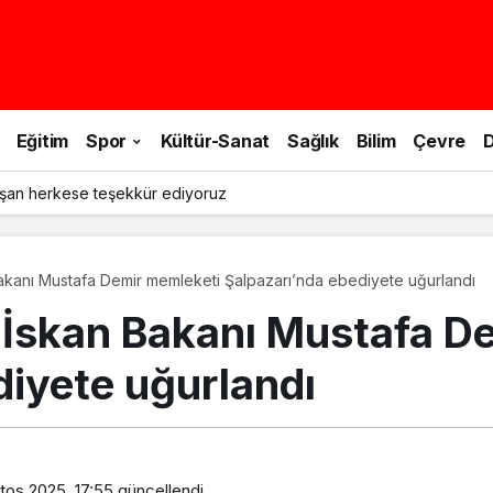
Eğitim
Spor
Kültür-Sanat
Sağlık
Bilim
Çevre
D
le doğa yürüyüşü yapıldı
 Bakanı Mustafa Demir memleketi Şalpazarı’nda ebediyete uğurlandı
e İskan Bakanı Mustafa 
diyete uğurlandı
tos 2025, 17:55
güncellendi