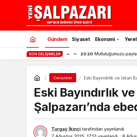
Gündem
Siyaset
Ekonomi
Yerel
Şalpazarı’nda gençler
11:53
SON GELIŞMELER
Eski Bayındırlık ve İskan
Cenazeler
Eski Bayındırlık v
Şalpazarı’nda ebe
Turgay İkinci
tarafından yayınlandı
7 Ağustos 2025, 17:51
yayınlandı
8 Ağus