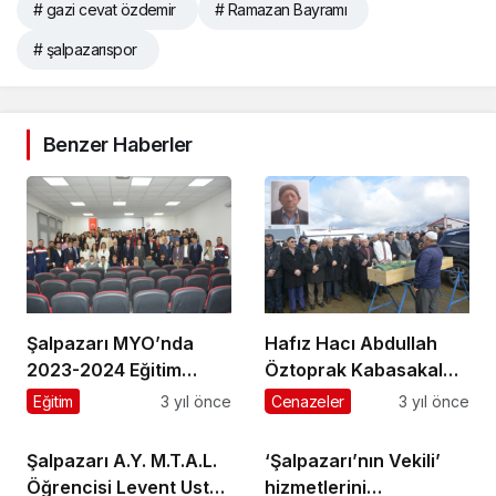
# gazi cevat özdemir
# Ramazan Bayramı
# şalpazarıspor
Benzer Haberler
Şalpazarı MYO’nda
Hafız Hacı Abdullah
2023-2024 Eğitim
Öztoprak Kabasakal
Öğretim Yılı tanışma
Mahallesi’nde
Eğitim
3 yıl önce
Cenazeler
3 yıl önce
toplantısı düzenlendi
ebediyete uğurlandı
Şalpazarı A.Y. M.T.A.L.
‘Şalpazarı’nın Vekili’
Öğrencisi Levent Usta
hizmetlerini