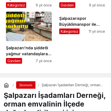
karatede birinci oldu
sürdürüyor…
Kategorisiz
9 yıl önce
Gündem
9 yıl önce
Şalpazarıspor
Büyüklimanspor ile
berabere kaldı
Kategorisiz
11 yıl önce
Şalpazarı’nda şiddetli
yağmur vatandaşlara
korkulu anlar yaşattı
Gündem
7 yıl önce
Şalpazarı İşadamları Derneği, orman
Ekonomi
emvalinin İlçede değerlendirilmesi için
Şalpazarı İşadamları Derneği,
harekete geçti
orman emvalinin İlçede