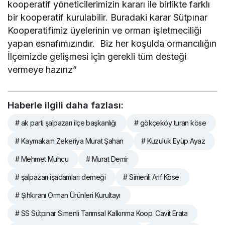
kooperatif yöneticilerimizin kararı ile birlikte farklı
bir kooperatif kurulabilir. Buradaki karar Sütpınar
Kooperatifimiz üyelerinin ve orman işletmeciliği
yapan esnafımızındır. Biz her koşulda ormancılığın
İlçemizde gelişmesi için gerekli tüm desteği
vermeye hazırız”
Haberle ilgili daha fazlası:
# ak parti şalpazarı ilçe başkanlığı
# gökçeköy turan köse
# Kaymakam Zekeriya Murat Şahan
# Kuzuluk Eyüp Ayaz
# Mehmet Muhcu
# Murat Demir
# şalpazarı işadamları derneği
# Simenli Arif Köse
# Şıhkıranı Orman Ürünleri Kurultayı
# SS Sütpınar Simenli Tarımsal Kalkınma Koop. Cavit Erata