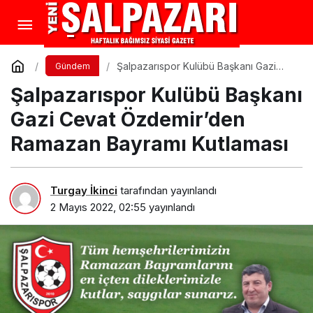
Şalpazarıspor Kulübü Başkanı Gazi
Gündem
Cevat Özdemir’den Ramazan Bayramı
Şalpazarıspor Kulübü Başkanı
Kutlaması
Gazi Cevat Özdemir’den
Ramazan Bayramı Kutlaması
Turgay İkinci
tarafından yayınlandı
2 Mayıs 2022, 02:55
yayınlandı