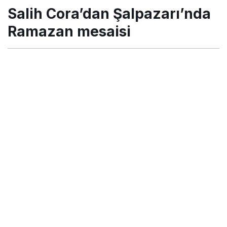
mesaisi
Salih Cora’dan Şalpazarı’nda
Ramazan mesaisi
Turgay İkinci
tarafından yayınlandı
17 Nisan 2022, 13:49
yayınlandı
17 Nisan 2022, 20:18
güncellendi