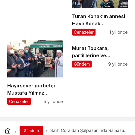
Turan Konak’ın annesi
Hava Konak
Şalpazarı’nda
Cenazeler
1 yıl önce
ebediyete uğurlandı
Murat Topkara,
partililerine ve
seçmenlere teşekkür
Gündem
9 yıl önce
etti
Hayırsever gurbetçi
Mustafa Yılmaz
koronavirüse yenildi
Cenazeler
5 yıl önce
Salih Cora’dan Şalpazarı’nda Ramazan
Gündem