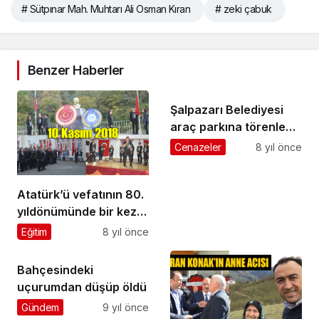
# Sütpınar Mah. Muhtarı Ali Osman Kıran
# zeki çabuk
Benzer Haberler
Şalpazarı Belediyesi
araç parkına törenle
yeni bir araç daha kattı
Cenazeler
8 yıl önce
Atatürk’ü vefatının 80.
yıldönümünde bir kez
daha andık
Eğitim
8 yıl önce
Bahçesindeki
uçurumdan düşüp öldü
Gündem
9 yıl önce