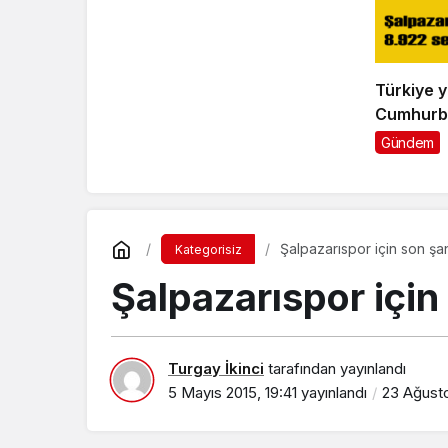
Türkiye y
Cumhurba
Milletvek
Gündem
için sand
Şalpazarıspor için son şa
Kategorisiz
Şalpazarıspor için
Turgay İkinci
tarafından yayınlandı
5 Mayıs 2015, 19:41
yayınlandı
23 Ağusto