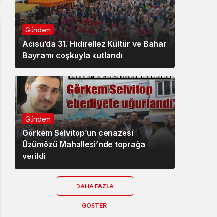
Gündem
Acısu’da 31. Hıdırellez Kültür ve Bahar
Bayramı coşkuyla kutlandı
Gündem
Görkem Selvitop’un cenazesi
Üzümözü Mahallesi’nde toprağa
verildi
DAHA FAZLA
GÖSTER