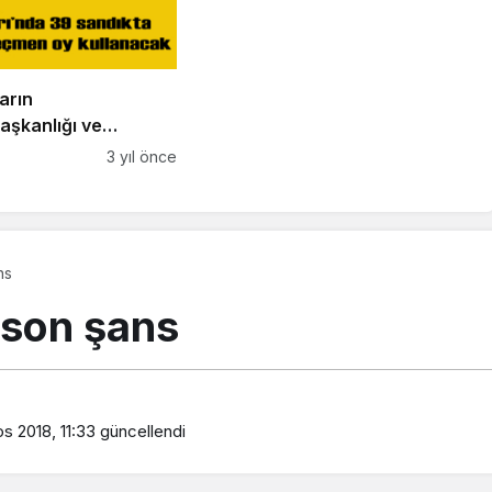
arın
şkanlığı ve
ili Genel Seçimleri
3 yıl önce
ık başına gidiyor
ns
 son şans
s 2018, 11:33
güncellendi