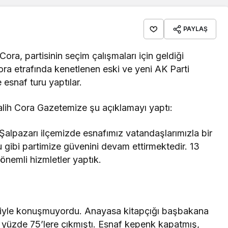
PAYLAŞ
Cora, partisinin seçim çalışmaları için geldiği
ora etrafında kenetlenen eski ve yeni AK Parti
e esnaf turu yaptılar.
alih Cora Gazetemize şu açıklamayı yaptı:
alpazarı ilçemizde esnafımız vatandaşlarımızla bir
 gibi partimize güvenini devam ettirmektedir. 13
önemli hizmletler yaptık.
biriyle konuşmuyordu. Anayasa kitapçığı başbakana
n yüzde 75’lere çıkmıştı. Esnaf kepenk kapatmış,