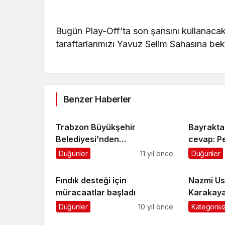
Bugün Play-Off’ta son şansını kullanacak 
taraftarlarımızı Yavuz Selim Sahasına bek
Benzer Haberler
Trabzon Büyükşehir
Bayrakta
Belediyesi’nden
cevap: P
Şalpazarıspor’a Şampiyonluk
Düğünler
11 yıl önce
Düğünler
Ödülü
Fındık desteği için
Nazmi Us
müracaatlar başladı
Karakaya’
Düğünler
10 yıl önce
Kategorisi