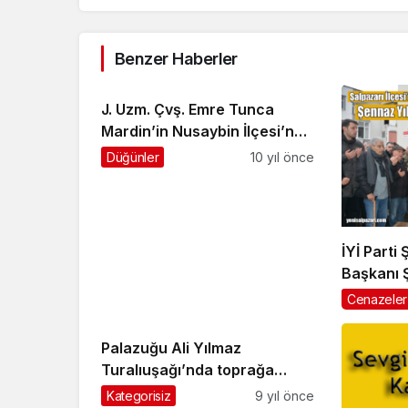
Benzer Haberler
J. Uzm. Çvş. Emre Tunca
Mardin’in Nusaybin İlçesi’nde
şehit düştü
Düğünler
10 yıl önce
İYİ Parti 
Başkanı 
dualarla 
Cenazeler
Palazuğu Ali Yılmaz
Turalıuşağı’nda toprağa
verildi
Kategorisiz
9 yıl önce