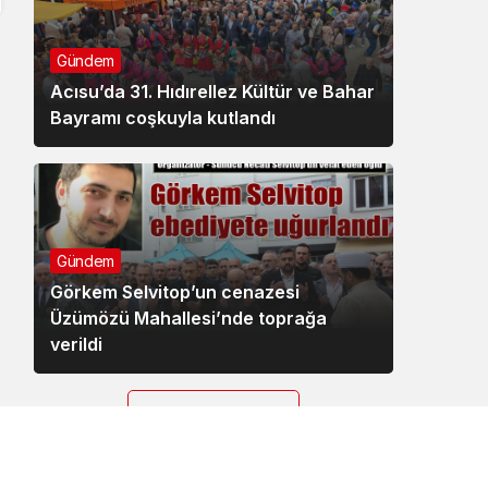
Gündem
Acısu’da 31. Hıdırellez Kültür ve Bahar
Bayramı coşkuyla kutlandı
Gündem
Görkem Selvitop’un cenazesi
Üzümözü Mahallesi’nde toprağa
verildi
DAHA FAZLA
GÖSTER