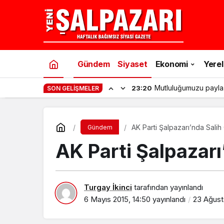
Gündem
Siyaset
Ekonomi
Yerel
Mutluluğumuzu payla
23:20
SON GELIŞMELER
AK Parti Şalpazarı’nda Salih
Gündem
AK Parti Şalpazarı
Turgay İkinci
tarafından yayınlandı
6 Mayıs 2015, 14:50
yayınlandı
23 Ağust