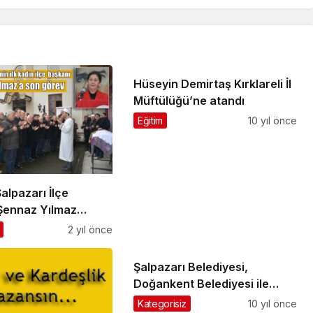
Hüseyin Demirtaş Kırklareli İl
Müftülüğü’ne atandı
Eğitim
10 yıl önce
Şalpazarı İlçe
Şennaz Yılmaz
ebediyete uğurlandı
2 yıl önce
Şalpazarı Belediyesi,
Doğankent Belediyesi ile
kardeş oldu
Kategorisiz
10 yıl önce