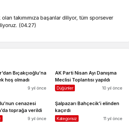
olan takımımıza başarılar diliyor, tüm sporsever
liyoruz. (04.27)
r’dan Bıçakçıoğlu’na
AK Parti Nisan Ayı Danışma
ek hoş olmadı
Meclisi Toplantısı yapıldı
9 yıl önce
Düğünler
10 yıl önce
lu’nun cenazesi
Şalpazarı Bahçecik’i elinden
da toprağa verildi
kaçırdı
z
9 yıl önce
Kategorisiz
11 yıl önce