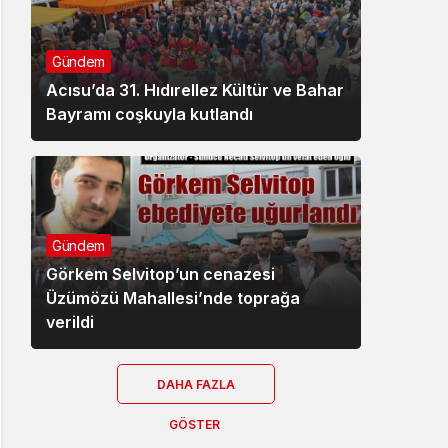
Gündem
Acısu’da 31. Hıdırellez Kültür ve Bahar
Bayramı coşkuyla kutlandı
Gündem
Görkem Selvitop’un cenazesi
Üzümözü Mahallesi’nde toprağa
verildi
DAHA FAZLA
GÖSTER