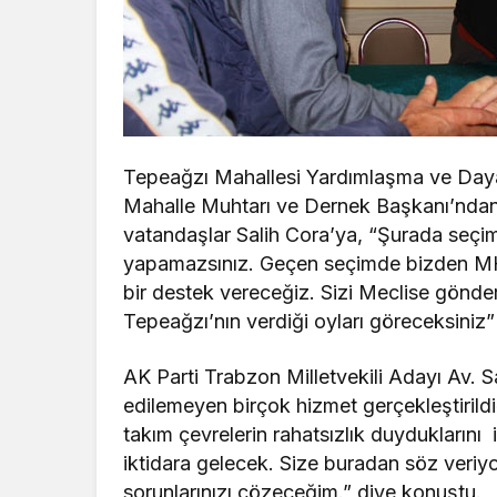
Tepeağzı Mahallesi Yardımlaşma ve Dayan
Mahalle Muhtarı ve Dernek Başkanı’ndan m
vatandaşlar Salih Cora’ya, “Şurada seçim
yapamazsınız. Geçen seçimde bizden MHP
bir destek vereceğiz. Sizi Meclise gönder
Tepeağzı’nın verdiği oyları göreceksiniz” 
AK Parti Trabzon Milletvekili Adayı Av. S
edilemeyen birçok hizmet gerçekleştirildiğ
takım çevrelerin rahatsızlık duyduklarını
iktidara gelecek. Size buradan söz veri
sorunlarınızı çözeceğim.” diye konuştu.