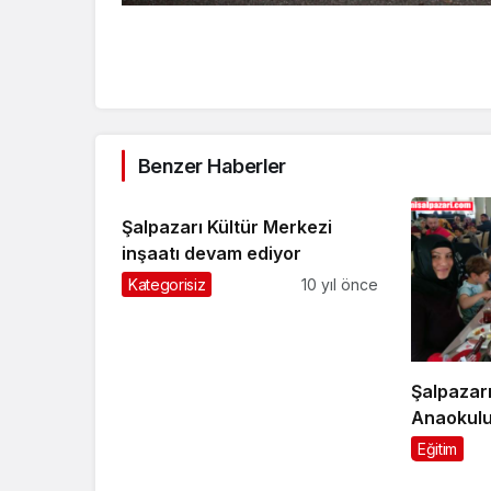
Benzer Haberler
Şalpazarı Kültür Merkezi
inşaatı devam ediyor
Kategorisiz
10 yıl önce
Şalpazarı
Anaokulu
birlikte k
Eğitim