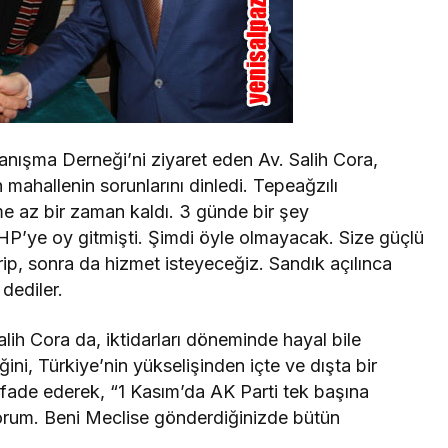
ışma Derneği’ni ziyaret eden Av. Salih Cora,
ahallenin sorunlarını dinledi. Tepeağzılı
e az bir zaman kaldı. 3 günde bir şey
’ye oy gitmişti. Şimdi öyle olmayacak. Size güçlü
ip, sonra da hizmet isteyeceğiz. Sandık açılınca
dediler.
alih Cora da, iktidarları döneminde hayal bile
ini, Türkiye’nin yükselişinden içte ve dışta bir
 ifade ederek, “1 Kasım’da AK Parti tek başına
yorum. Beni Meclise gönderdiğinizde bütün