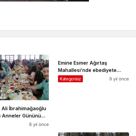
Emine Esmer Ağırtaş
Mahallesi’nde ebediyete
uğurlandı
Kategorisiz
9 yıl önce
 Ali İbrahimağaoğlu
 Anneler Gününü
utladı
8 yıl önce