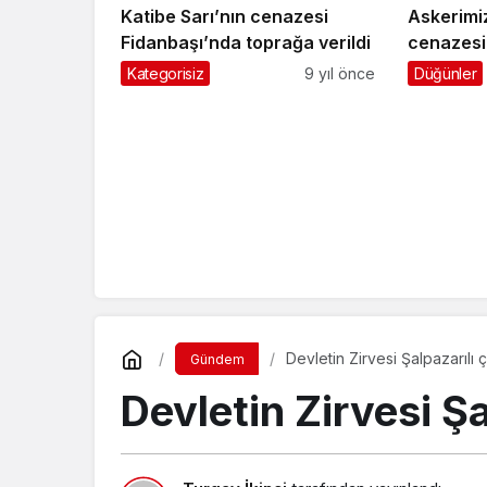
Katibe Sarı’nın cenazesi
Askerimiz 
Fidanbaşı’nda toprağa verildi
cenazesi
Kategorisiz
9 yıl önce
Düğünler
Devletin Zirvesi Şalpazarılı çi
Gündem
Devletin Zirvesi Şal