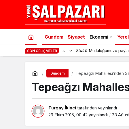
Gündem
Siyaset
Ekonomi
Yerel
Mutluluğumuzu payla
23:20
SON GELIŞMELER
Tepeağzı Mahallesi’nden Sa
Gündem
Tepeağzı Mahalles
Turgay İkinci
tarafından yayınlandı
29 Ekim 2015, 00:42
yayınlandı
23 Ağust