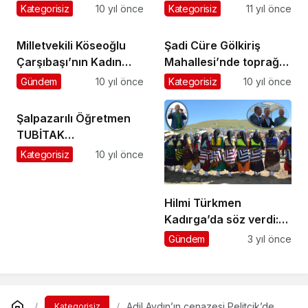
uğurladı
verildi
Kategorisiz
10 yıl önce
Kategorisiz
11 yıl önce
Milletvekili Köseoğlu
Şadi Cüre Gölkiriş
Çarşıbaşı’nın Kadın
Mahallesi’nde toprağa
Kaymakamı Beşikci’yi
verildi
Gündem
10 yıl önce
Kategorisiz
10 yıl önce
ziyaret etti
Şalpazarılı Öğretmen
TUBİTAK
Yarışması’nda birincilik
Kategorisiz
10 yıl önce
kürsüsüne çıktı
Hilmi Türkmen
Kadırga’da söz verdi:
Sizi bu tozun toprağın
Gündem
3 yıl önce
arasından
kurtaracağız
Adil Aydın’ın cenazesi Pelitçik’de
Kategorisiz