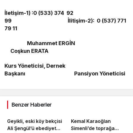
İletişim-1) :0 (533) 374 92
99 İlitişim-2): 0 (537) 771
79 11
Muhammet ERGİN
Coşkun ERATA
Kurs Yöneticisi, Dernek
Başkanı Pansiyon Yöneticisi
Benzer Haberler
Geyikli, eski köy bekçisi
Kemal Karaoğlan
Ali Şengül’ü ebediyete
Simenli’de toprağa