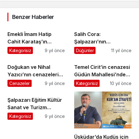
Benzer Haberler
Emekli İmam Hatip
Salih Cora:
Cahit Karataş’ın
Şalpazarı’nın
cenazesi Çarlaklı’da
kalkınması turizme ve
Kategorisiz
9 yıl önce
Düğünler
11 yıl önce
toprağa verildi
M.Y. Okuluna bağlıdır
Doğukan ve Nihal
Temel Cirit’in cenazesi
Yazıcı’nın cenazeleri
Güdün Mahallesi’nde
Denizli’de toprağa
toprağa verildi
Cenazeler
9 yıl önce
Kategorisiz
10 yıl önce
verildi
Şalpazarı Eğitim Kültür
Sanat ve Turizm
Derneği’nden liselilere
Kategorisiz
9 yıl önce
konferans
Üsküdar’da Kudüs için