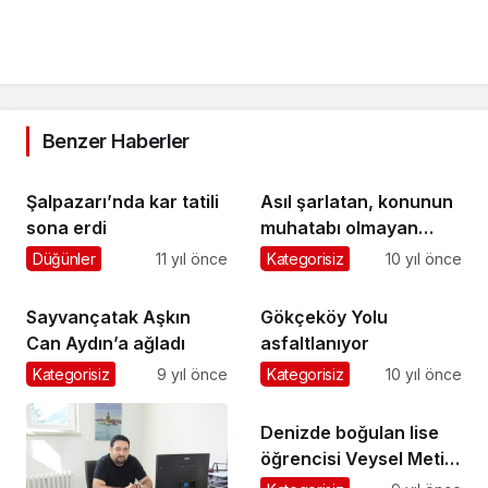
Benzer Haberler
Şalpazarı’nda kar tatili
Asıl şarlatan, konunun
sona erdi
muhatabı olmayan
kişidir !
Düğünler
11 yıl önce
Kategorisiz
10 yıl önce
Sayvançatak Aşkın
Gökçeköy Yolu
Can Aydın’a ağladı
asfaltlanıyor
Kategorisiz
9 yıl önce
Kategorisiz
10 yıl önce
Denizde boğulan lise
öğrencisi Veysel Metin
ebediyete uğurlandı