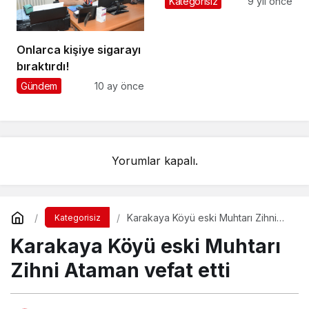
Kategorisiz
9 yıl önce
Onlarca kişiye sigarayı
bıraktırdı!
Gündem
10 ay önce
Yorumlar kapalı.
Karakaya Köyü eski Muhtarı Zihni
Kategorisiz
Ataman vefat etti
Karakaya Köyü eski Muhtarı
Zihni Ataman vefat etti