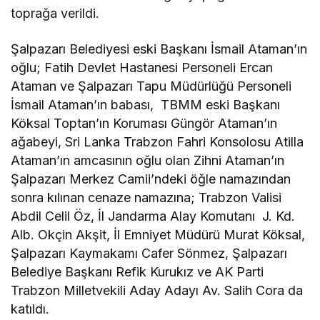
toprağa verildi.
Şalpazarı Belediyesi eski Başkanı İsmail Ataman’ın
oğlu; Fatih Devlet Hastanesi Personeli Ercan
Ataman ve Şalpazarı Tapu Müdürlüğü Personeli
İsmail Ataman’ın babası, TBMM eski Başkanı
Köksal Toptan’ın Koruması Güngör Ataman’ın
ağabeyi, Sri Lanka Trabzon Fahri Konsolosu Atilla
Ataman’ın amcasının oğlu olan Zihni Ataman’ın
Şalpazarı Merkez Camii’ndeki öğle namazından
sonra kılınan cenaze namazına; Trabzon Valisi
Abdil Celil Öz, İl Jandarma Alay Komutanı J. Kd.
Alb. Okçin Akşit, İl Emniyet Müdürü Murat Köksal,
Şalpazarı Kaymakamı Cafer Sönmez, Şalpazarı
Belediye Başkanı Refik Kurukız ve AK Parti
Trabzon Milletvekili Aday Adayı Av. Salih Cora da
katıldı.