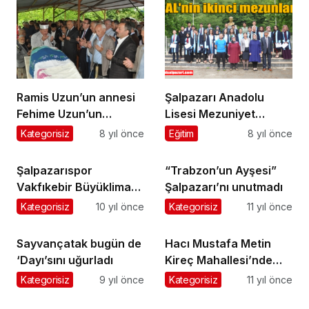
Ramis Uzun’un annesi
Şalpazarı Anadolu
Fehime Uzun’un
Lisesi Mezuniyet
cenazesi Şahmelik
Töreni yapıldı
Kategorisiz
8 yıl önce
Eğitim
8 yıl önce
Mahallesi’nde toprağa
verildi
Şalpazarıspor
“Trabzon’un Ayşesi”
Vakfıkebir Büyükliman
Şalpazarı’nı unutmadı
Belediyespor’u 2-1
Kategorisiz
10 yıl önce
Kategorisiz
11 yıl önce
mağlup etti
Sayvançatak bugün de
Hacı Mustafa Metin
‘Dayı’sını uğurladı
Kireç Mahallesi’nde
toprağa verildi
Kategorisiz
9 yıl önce
Kategorisiz
11 yıl önce