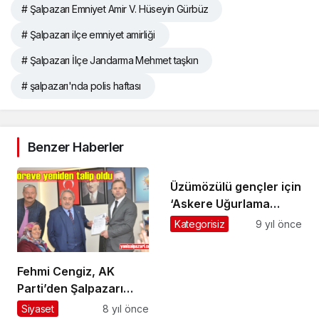
# Şalpazarı Emniyet Amir V. Hüseyin Gürbüz
# Şalpazarı ilçe emniyet amirliği
# Şalpazarı İlçe Jandarma Mehmet taşkın
# şalpazarı'nda polis haftası
Benzer Haberler
Üzümözülü gençler için
‘Askere Uğurlama
Gecesi’ yapıldı
Kategorisiz
9 yıl önce
Fehmi Cengiz, AK
Parti’den Şalpazarı
Belediye Başkanlığı
Siyaset
8 yıl önce