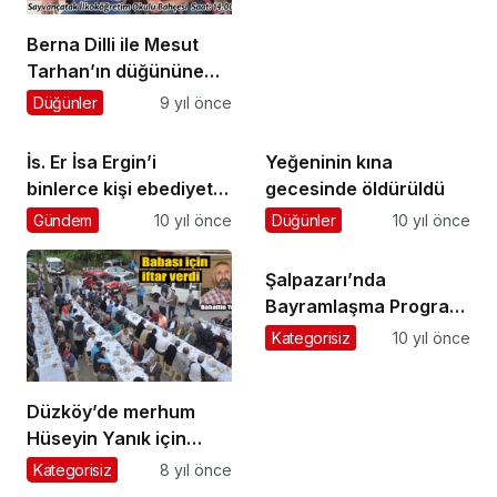
Berna Dilli ile Mesut
Tarhan’ın düğününe
davet
Düğünler
9 yıl önce
İs. Er İsa Ergin’i
Yeğeninin kına
binlerce kişi ebediyete
gecesinde öldürüldü
uğurladı
Gündem
10 yıl önce
Düğünler
10 yıl önce
Şalpazarı’nda
Bayramlaşma Programı
icra edildi
Kategorisiz
10 yıl önce
Düzköy’de merhum
Hüseyin Yanık için
cami avlusunda iftar
Kategorisiz
8 yıl önce
verildi