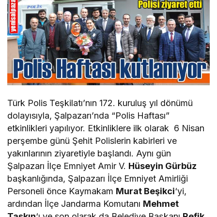
Türk Polis Teşkilatı’nın 172. kuruluş yıl dönümü
dolayısıyla, Şalpazarı’nda “Polis Haftası”
etkinlikleri yapılıyor. Etkinliklere ilk olarak 6 Nisan
perşembe günü Şehit Polislerin kabirleri ve
yakınlarının ziyaretiyle başlandı. Aynı gün
Şalpazarı İlçe Emniyet Amir V.
Hüseyin Gürbüz
başkanlığında, Şalpazarı İlçe Emniyet Amirliği
Personeli önce Kaymakam
Murat Beşikci
‘yi,
ardından İlçe Jandarma Komutanı
Mehmet
Taşkın
‘ı ve son olarak da Belediye Başkanı
Refik