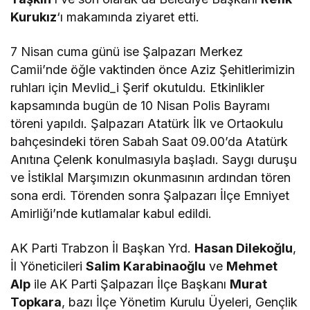
Kurukız
‘ı makamında ziyaret etti.
7 Nisan cuma günü ise Şalpazarı Merkez
Camii’nde öğle vaktinden önce Aziz Şehitlerimizin
ruhları için Mevlid_i Şerif okutuldu. Etkinlikler
kapsamında bugün de 10 Nisan Polis Bayramı
töreni yapıldı. Şalpazarı Atatürk İlk ve Ortaokulu
bahçesindeki tören Sabah Saat 09.00’da Atatürk
Anıtına Çelenk konulmasıyla başladı. Saygı duruşu
ve İstiklal Marşımızın okunmasının ardından tören
sona erdi. Törenden sonra Şalpazarı İlçe Emniyet
Amirliği’nde kutlamalar kabul edildi.
AK Parti Trabzon İl Başkan Yrd.
Hasan Dilekoğlu
,
İl Yöneticileri
Salim Karabinaoğlu
ve
Mehmet
Alp
ile AK Parti Şalpazarı İlçe Başkanı
Murat
Topkara
, bazı İlçe Yönetim Kurulu Üyeleri, Gençlik