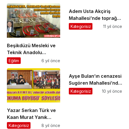
Aday Adayı oldu
Adem Usta Akçiriş
Mahallesi’nde toprağa
verildi
Kategorisiz
11 yıl önce
Beşikdüzü Mesleki ve
Teknik Anadolu
Lisesi’nden ‘Covid-
Eğitim
6 yıl önce
19’la mücadeleye
destek
Ayşe Bulan’ın cenazesi
Sugören Mahallesi’nde
toprağa verildi
Kategorisiz
10 yıl önce
Yazar Serkan Türk ve
Kaan Murat Yanık
Şalpazarı A.Y.M.T.A.L.
Kategorisiz
8 yıl önce