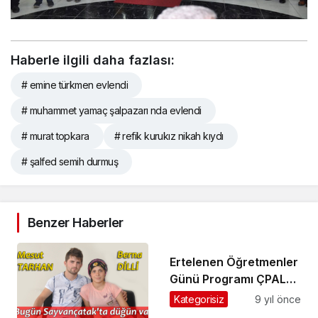
Haberle ilgili daha fazlası:
# emine türkmen evlendi
# muhammet yamaç şalpazarı nda evlendi
# murat topkara
# refik kurukız nikah kıydı
# şalfed semih durmuş
Benzer Haberler
Ertelenen Öğretmenler
Günü Programı ÇPAL
Salonunda yapıldı
Kategorisiz
9 yıl önce