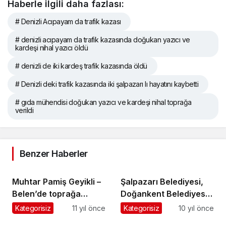
Haberle ilgili daha fazlası:
# Denizli Acıpayam da trafik kazası
# denizli acıpayam da trafik kazasında doğukan yazıcı ve
kardeşi nihal yazıcı öldü
# denizli de iki kardeş trafik kazasında öldü
# Denizli deki trafik kazasında iki şalpazarı lı hayatını kaybetti
# gıda mühendisi doğukan yazıcı ve kardeşi nihal toprağa
verildi
Benzer Haberler
Muhtar Pamiş Geyikli –
Şalpazarı Belediyesi,
Belen’de toprağa
Doğankent Belediyesi
verildi
ile kardeş oldu
Kategorisiz
11 yıl önce
Kategorisiz
10 yıl önce