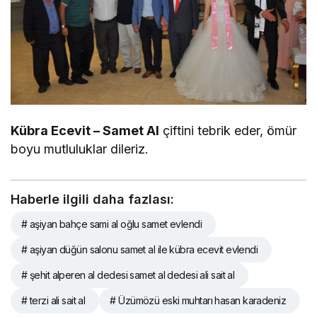
Kübra Ecevit – Samet Al
çiftini tebrik eder, ömür
boyu mutluluklar dileriz.
Haberle ilgili daha fazlası:
# aşiyan bahçe sami al oğlu samet evlendi
# aşiyan düğün salonu samet al ile kübra ecevit evlendi
# şehit alperen al dedesi samet al dedesi ali sait al
# terzi ali sait al
# Üzümözü eski muhtarı hasan karadeniz