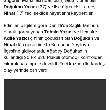
Sugören Mahallesi’nden olan; Gıda Mühendisi
Doğukan Yazıcı
(27) ve lise öğrencisi kardeşi
Nihal
(17) feci şekilde hayatlarını kaybettiler.
Edinilen bilgilere göre Denizli’de Sağlık Memuru
olarak görev yapan
Tahsin Yazıcı
ve Hemşire
Adile Yazıcı
çiftinin çocukları olan
Doğukan
ve
Nihal
dün gece birlikte Burdur’un Yeşilova
İlçesi’ne gidiyorlardı. Ağabey Doğukan’ın
kullandığı 20 FK 828 Plakalı otomobil kontrolden
çıkarak şarampole devrildi. Feci kazada iki kardeş
olay yerinde can verdi.