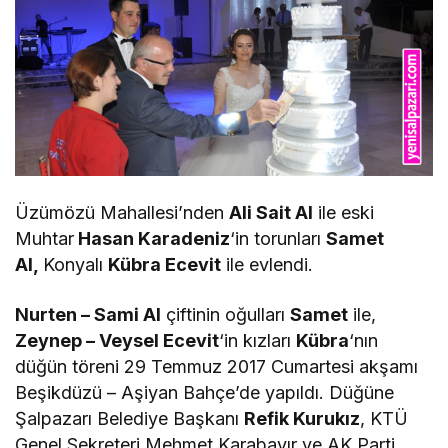
Üzümözü Mahallesi’nden
Ali Sait Al
ile eski
Muhtar
Hasan Karadeniz
‘in torunları
Samet
Al,
Konyalı
Kübra Ecevit
ile evlendi.
Nurten – Sami Al
çiftinin oğulları
Samet
ile,
Zeynep – Veysel Ecevit
‘in kızları
Kübra
‘nın
düğün töreni 29 Temmuz 2017 Cumartesi akşamı
Beşikdüzü – Aşiyan Bahçe’de yapıldı. Düğüne
Şalpazarı Belediye Başkanı
Refik Kurukız
, KTÜ
Genel Sekreteri Mehmet Karabayır ve AK Parti