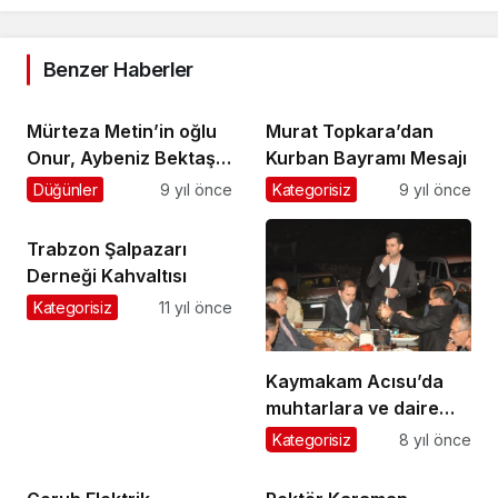
Benzer Haberler
Mürteza Metin’in oğlu
Murat Topkara’dan
Onur, Aybeniz Bektaş
Kurban Bayramı Mesajı
ile evleniyor
Düğünler
9 yıl önce
Kategorisiz
9 yıl önce
Trabzon Şalpazarı
Derneği Kahvaltısı
Kategorisiz
11 yıl önce
Kaymakam Acısu’da
muhtarlara ve daire
amirlerine iftar verdi
Kategorisiz
8 yıl önce