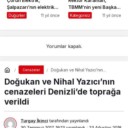
Çoruh Elektrik,
Rektör Karaman,
Şalpazarı’nın elektrik
TBMM’nin yeni Başkanı
sorunlarını dinledi
Kahraman’ı ziyaret etti
Düğünler
11 yıl önce
Kategorisiz
11 yıl önce
Yorumlar kapalı.
Doğukan ve Nihal Yazıcı’nın
Cenazeler
cenazeleri Denizli’de toprağa verildi
Doğukan ve Nihal Yazıcı’nın
cenazeleri Denizli’de toprağa
verildi
Turgay İkinci
tarafından yayınlandı
30 Temmuz 2017, 19:13
yayınlandı
23 Ağustos 2018,