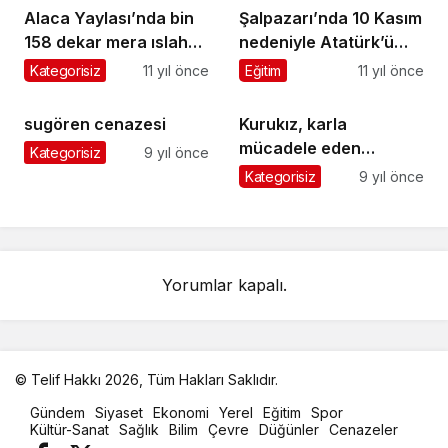
Alaca Yaylası’nda bin
Şalpazarı’nda 10 Kasım
158 dekar mera ıslah
nedeniyle Atatürk’ü
ediliyor
anma töreni
Kategorisiz
11 yıl önce
Eğitim
11 yıl önce
düzenlendi
sugören cenazesi
Kurukız, karla
mücadele eden
Kategorisiz
9 yıl önce
Belediye işçilerine
Kategorisiz
9 yıl önce
teşekkür etti
Yorumlar kapalı.
© Telif Hakkı 2026, Tüm Hakları Saklıdır.
malatya
Gündem
Siyaset
Ekonomi
Yerel
Eğitim
Spor
oto
Kültür-Sanat
Sağlık
Bilim
Çevre
Düğünler
Cenazeler
kiralama