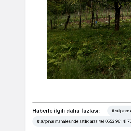
Haberle ilgili daha fazlası:
# sütpınar 
# sütpınar mahallesinde satılık arazi tel: 0553 961 41 7