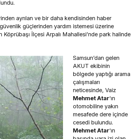
lundu.
vinden ayrılan ve bir daha kendisinden haber
n güvenlik güçlerinden yardım istemesi üzerine
n Köprübaşı İlçesi Arpalı Mahallesi’nde park halinde
Samsun’dan gelen
AKUT ekibinin
bölgede yaptığı arama
çalışmaları
neticesinde, Vaiz
Mehmet Atar
‘ın
otomobiline yakın
mesafede dere içinde
cesedi bulundu.
Mehmet Atar
‘ın
başında yara izi olan