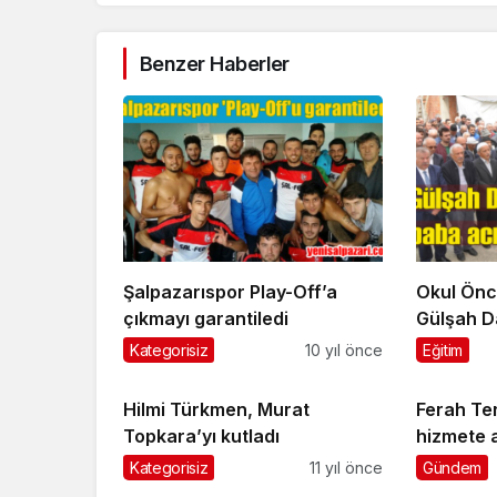
Benzer Haberler
Şalpazarıspor Play-Off’a
Okul Önc
çıkmayı garantiledi
Gülşah D
eden baba
Kategorisiz
10 yıl önce
Eğitim
Hilmi Türkmen, Murat
Ferah Te
Topkara’yı kutladı
hizmete a
Kategorisiz
11 yıl önce
Gündem