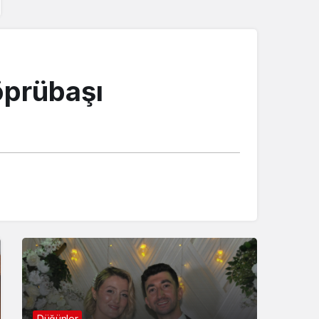
öprübaşı
Düğünler