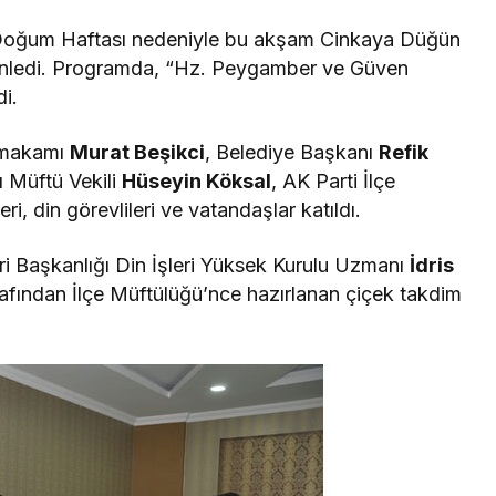
 Doğum Haftası nedeniyle bu akşam Cinkaya Düğün
nledi. Programda, “Hz. Peygamber ve Güven
i.
ymakamı
Murat Beşikci
, Belediye Başkanı
Refik
ı Müftü Vekili
Hüseyin Köksal
, AK Parti İlçe
eri, din görevlileri ve vatandaşlar katıldı.
i Başkanlığı Din İşleri Yüksek Kurulu Uzmanı
İdris
afından İlçe Müftülüğü’nce hazırlanan çiçek takdim