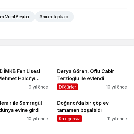
m Murat Beşikci
# murat topkara
ü İMKB Fen Lisesi
Derya Gören, Oflu Cabir
ehmet Halcı’yı
Terzioğlu ile evlendi
tik
9 yıl önce
Düğünler
10 yıl önce
demir ile Semragül
Doğancı’da bir çöp ev
dünya evine girdi
tamamen boşaltıldı
10 yıl önce
Kategorisiz
11 yıl önce