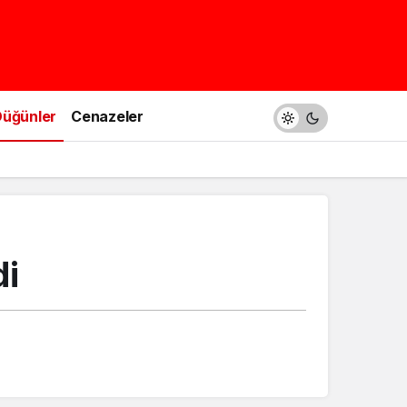
üğünler
Cenazeler
di