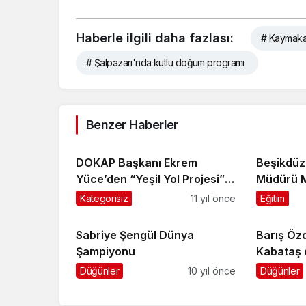
Haberle ilgili daha fazlası:
# Kaymaka
# Şalpazarı'nda kutlu doğum programı
Benzer Haberler
DOKAP Başkanı Ekrem
Beşikdüz
Yüce’den “Yeşil Yol Projesi”
Müdürü M
ile ilgili açıklama
ziyaret et
Kategorisiz
11 yıl önce
Eğitim
Sabriye Şengül Dünya
Barış Öz
Şampiyonu
Kabataş 
Düğünler
10 yıl önce
Düğünler