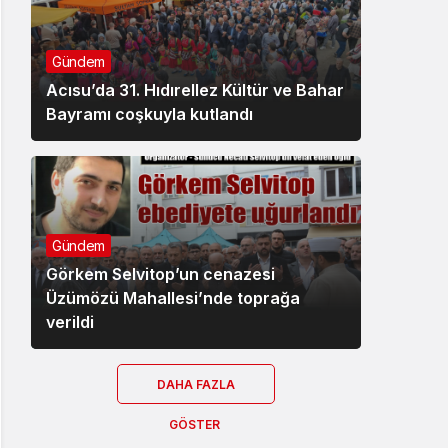
Gündem
Acısu’da 31. Hıdırellez Kültür ve Bahar
Bayramı coşkuyla kutlandı
Gündem
Görkem Selvitop’un cenazesi
Üzümözü Mahallesi’nde toprağa
verildi
DAHA FAZLA
GÖSTER