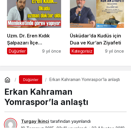
Uzm. Dr. Eren Kıdık
Üsküdar’da Kudüs için
Şalpazarı İlçe
Dua ve Kur’an Ziyafeti
Hastanesi’nde görev
Düğünler
9 yıl önce
Kategorisiz
9 yıl önce
yapıyor
Erkan Kahraman Yomraspor’la anlaştı
Düğünler
Erkan Kahraman
Yomraspor’la anlaştı
Turgay İkinci
tarafından yayınlandı
19 Temmuz 2015, 02:41
yayınlandı
23 Ağustos 2018,