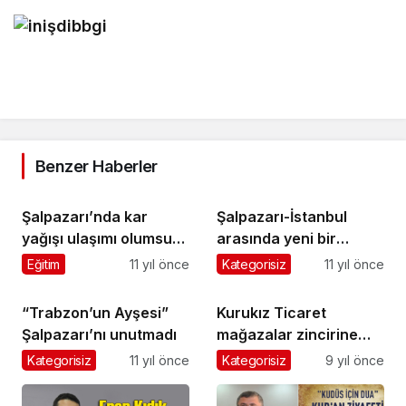
Benzer Haberler
Şalpazarı’nda kar
Şalpazarı-İstanbul
yağışı ulaşımı olumsuz
arasında yeni bir
etkiliyor
otobüs firması hizmete
Eğitim
11 yıl önce
Kategorisiz
11 yıl önce
başladı
“Trabzon’un Ayşesi”
Kurukız Ticaret
Şalpazarı’nı unutmadı
mağazalar zincirine
yeni bir halka daha
Kategorisiz
11 yıl önce
Kategorisiz
9 yıl önce
kattı