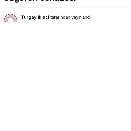
Turgay İkinci
tarafından yayınlandı
10 Temmuz 2017, 23:35
yayınlandı
23 Ağustos 2018,
11:30
güncellendi
PAYLAŞ
sugören cenaze
Benzer Haberler
Trabzon’da Olimpiyat
Yürüyüşü yapıldı
Gündem
10 yıl önce