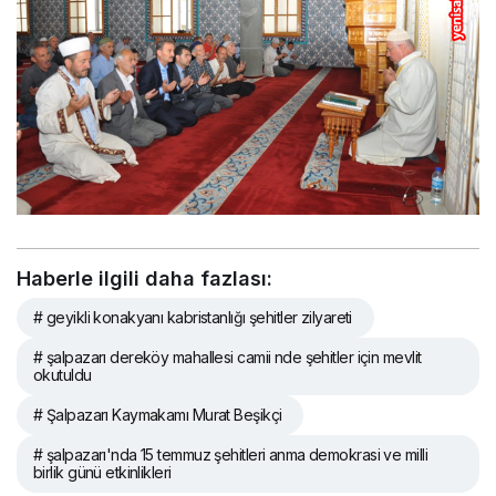
Haberle ilgili daha fazlası:
# geyikli konakyanı kabristanlığı şehitler zilyareti
# şalpazarı dereköy mahallesi camii nde şehitler için mevlit
okutuldu
# Şalpazarı Kaymakamı Murat Beşikçi
# şalpazarı'nda 15 temmuz şehitleri anma demokrasi ve milli
birlik günü etkinlikleri