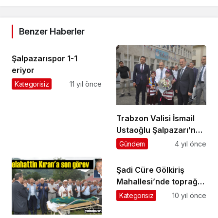
Benzer Haberler
Şalpazarıspor 1-1
eriyor
Kategorisiz
11 yıl önce
Trabzon Valisi İsmail
Ustaoğlu Şalpazarı’nda
muhtarların sorunlarını
Gündem
4 yıl önce
dinledi
Şadi Cüre Gölkiriş
Mahallesi’nde toprağa
verildi
Kategorisiz
10 yıl önce