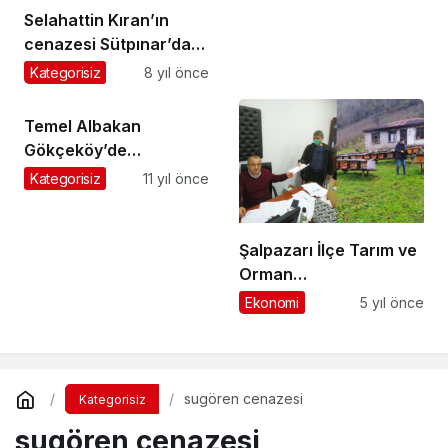
Selahattin Kıran’ın
cenazesi Sütpınar’da
toprağa verildi
Kategorisiz
8 yıl önce
Temel Albakan
Gökçeköy’de
ebediyete uğurlandı
Kategorisiz
11 yıl önce
Şalpazarı İlçe Tarım ve
Orman
Müdürlüğü’nden
Ekonomi
5 yıl önce
çiftçilere duyuru
sugören cenazesi
Kategorisiz
sugören cenazesi