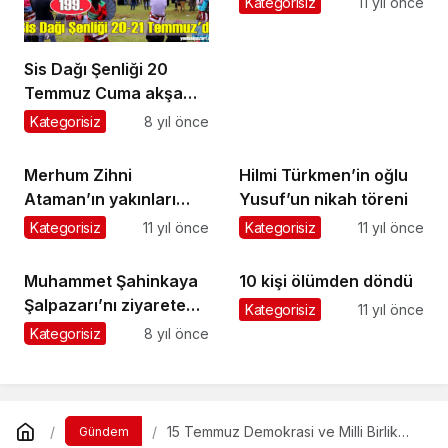
Kategorisiz
11 yıl önce
Sis Dağı Şenliği 20
Temmuz Cuma akşamı
başlayacak
Kategorisiz
8 yıl önce
Merhum Zihni
Hilmi Türkmen’in oğlu
Ataman’ın yakınları
Yusuf’un nikah töreni
davet düzenledi
Kategorisiz
11 yıl önce
Kategorisiz
11 yıl önce
Muhammet Şahinkaya
10 kişi ölümden döndü
Şalpazarı’nı ziyarete
Kategorisiz
11 yıl önce
geldi
Kategorisiz
8 yıl önce
15 Temmuz Demokrasi ve Milli Birlik
Gündem