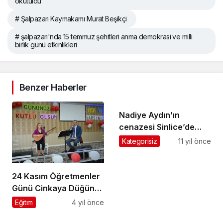
okutuldu
# Şalpazarı Kaymakamı Murat Beşikçi
# şalpazarı'nda 15 temmuz şehitleri anma demokrasi ve milli
birlik günü etkinlikleri
Benzer Haberler
Nadiye Aydın’ın
cenazesi Sinlice’de
toprağa verildi
Kategorisiz
11 yıl önce
24 Kasım Öğretmenler
Günü Cinkaya Düğün
Salonunda kutlandı
Eğitim
4 yıl önce