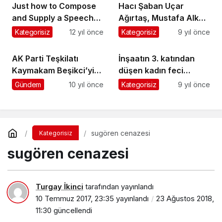
Just how to Compose
Hacı Şaban Uçar
and Supply a Speech
Ağırtaş, Mustafa Alkan
Which Will Get
da Turalıuşağı
Kategorisiz
12 yıl önce
Kategorisiz
9 yıl önce
Consumers to You
Mahallesi’nde
ebediyete uğurlandı
AK Parti Teşkilatı
İnşaatın 3. katından
Kaymakam Beşikci’yi
düşen kadın feci
ziyaret etti
şekilde hayatını
Gündem
10 yıl önce
Kategorisiz
9 yıl önce
kaybetti
sugören cenazesi
Kategorisiz
sugören cenazesi
Turgay İkinci
tarafından yayınlandı
10 Temmuz 2017, 23:35
yayınlandı
23 Ağustos 2018,
11:30
güncellendi