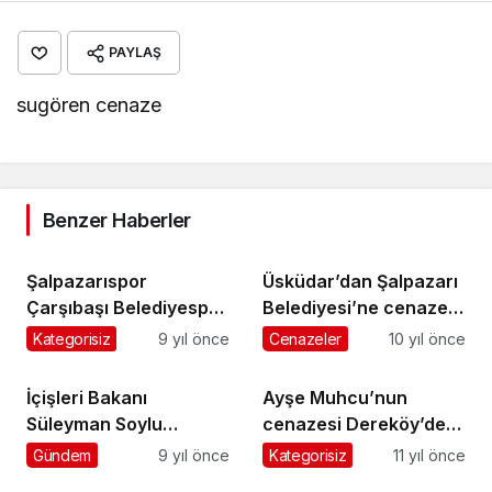
PAYLAŞ
sugören cenaze
Benzer Haberler
Şalpazarıspor
Üsküdar’dan Şalpazarı
Çarşıbaşı Belediyespor
Belediyesi’ne cenaze
önünde galibiyeti
nakil aracı
Kategorisiz
9 yıl önce
Cenazeler
10 yıl önce
kaçırdı
İçişleri Bakanı
Ayşe Muhcu’nun
Süleyman Soylu
cenazesi Dereköy’de
Şalpazarı’nda
toprağa verildi
Gündem
9 yıl önce
Kategorisiz
11 yıl önce
Kılıçtaroğlu’na çattı