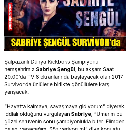
Şalpazarılı Dünya Kickboks Şampiyonu
hemşehrimiz
Sabriye Şengül
, bu akşam Saat
20.00’da TV 8 ekranlarında başlayacak olan 2017
Survivor’da ünlülerle birlikte gönüllülere karşı
yarışacak.
“Hayatta kalmaya, savaşmaya gidiyorum” diyerek
iddialı olduğunu vurgulayan
Sabriye
, “Umarım bu
güzel serüvenin sonu şampiyonlukla biter. Elimden
geleni yapacağım. Söz veriyorum!” diye konuştu.