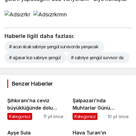
Haberle ilgili daha fazlası:
# acun ılıcalı sabriye şengül survivorda yarışacak
# ağasar kızı sabriye şengül
# sabriye şengül survivor da
Benzer Haberler
Şıhkıranı’na ceviz
Şalpazarı’nda
büyüklüğünde dolu
Muhtarlar Günü
yağdı
kutlandı
Kategorisiz
11 yıl önce
Kategorisiz
10 yıl önce
Ayşe Sula
Hava Turan’ın