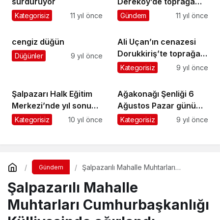
sürdürüyor
Dereköy’de toprağa
verildi
Kategorisiz
11 yıl önce
Gündem
11 yıl önce
cengiz düğün
Ali Uçan’ın cenazesi
Dorukkiriş’te toprağa
Düğünler
9 yıl önce
verildi
Kategorisiz
9 yıl önce
Şalpazarı Halk Eğitim
Ağakonağı Şenliği 6
Merkezi’nde yıl sonu
Ağustos Pazar günü
sergisi açıldı
yapılacak
Kategorisiz
10 yıl önce
Kategorisiz
9 yıl önce
Şalpazarılı Mahalle Muhtarları
Gündem
Cumhurbaşkanlığı Külliyesinde
Şalpazarılı Mahalle
ağırlandı
Muhtarları Cumhurbaşkanlığı