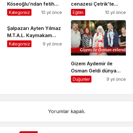
Köseoğlu’ndan fetih
cenazesi Çetrik’te
mesajı
toprağa verildi
Kategorisiz
10 yıl önce
Eğitim
10 yıl önce
Şalpazarı Ayten Yılmaz
M.T.A.L. Kaymakam
Murat Beşikci’ye
Kategorisiz
9 yıl önce
teşekkür etti
Gizem Aydemir ile
Osman Geldi dünya
evine girdi
Düğünler
9 yıl önce
Yorumlar kapalı.