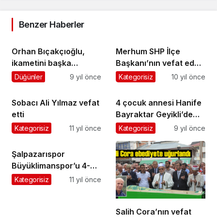
Benzer Haberler
Orhan Bıçakçıoğlu,
Merhum SHP İlçe
ikametini başka
Başkanı’nın vefat eden
ilçelere alanlara tepki
eşi Leman Özen
Düğünler
9 yıl önce
Kategorisiz
10 yıl önce
gösterdi
toprağa verildi
Sobacı Ali Yılmaz vefat
4 çocuk annesi Hanife
etti
Bayraktar Geyikli’de
toprağa verildi
Kategorisiz
11 yıl önce
Kategorisiz
9 yıl önce
Şalpazarıspor
Büyüklimanspor’u 4-0
mağlup etti
Kategorisiz
11 yıl önce
Salih Cora’nın vefat