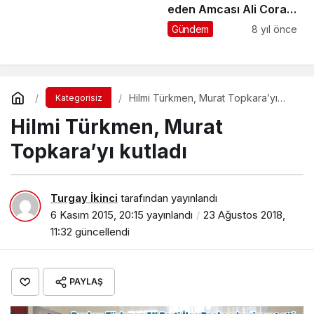
eden Amcası Ali Cora
Tonya’da ebediyete
Gündem
8 yıl önce
uğurlandı
Hilmi Türkmen, Murat Topkara’yı
Kategorisiz
kutladı
Hilmi Türkmen, Murat
Topkara’yı kutladı
Turgay İkinci
tarafından yayınlandı
6 Kasım 2015, 20:15
yayınlandı
23 Ağustos 2018,
11:32
güncellendi
PAYLAŞ