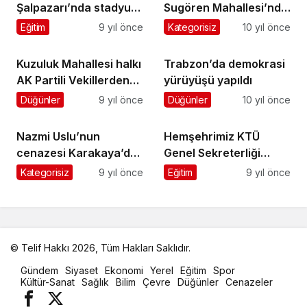
Şalpazarı’nda stadyum
Sugören Mahallesi’nde
için arazi istimlak
toprağa verildi
Eğitim
9 yıl önce
Kategorisiz
10 yıl önce
edilecek
Kuzuluk Mahallesi halkı
Trabzon’da demokrasi
AK Partili Vekillerden
yürüyüşü yapıldı
yollarının yapılmasını
Düğünler
9 yıl önce
Düğünler
10 yıl önce
istedi
Nazmi Uslu’nun
Hemşehrimiz KTÜ
cenazesi Karakaya’da
Genel Sekreterliği
toprağa verildi
görevine atandı
Kategorisiz
9 yıl önce
Eğitim
9 yıl önce
© Telif Hakkı 2026, Tüm Hakları Saklıdır.
malatya
Gündem
Siyaset
Ekonomi
Yerel
Eğitim
Spor
oto
Kültür-Sanat
Sağlık
Bilim
Çevre
Düğünler
Cenazeler
kiralama
parça
eşya